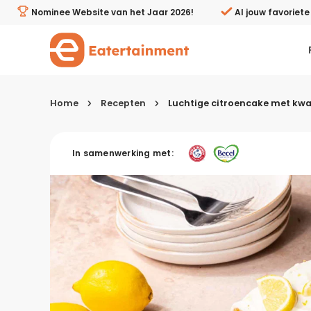
Luchtige citroencake met kwarktopping - Eatertainmen
Nominee Website van het Jaar 2026!
Al jouw favoriet
Home
Recepten
Luchtige citroencake met kw
Kies je menugang
In samenwerking met:
Ontbijt
Lunch & brunch
Tussendoortjes
Voor- & tussengerechten
Recepten avondeten