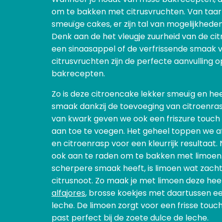
om te bakken met citrusvruchten. Van taar
smeuïge cakes, er zijn tal van mogelijkhede
Denk aan de het vleugje zuurheid van de cit
een sinaasappel of de verfrissende smaak v
citrusvruchten zijn de perfecte aanvulling o
bakrecepten.
Zo is deze citroencake lekker smeuïg en hee
smaak dankzij de toevoeging van citroenra
van kwark geven we ook een friszure touch
aan toe te voegen. Het geheel toppen we af
en citroenrasp voor een kleurrijk resultaat. 
ook aan te raden om te bakken met limoen
scherpere smaak heeft, is limoen wat zacht
citrusnoot. Zo maak je met limoen deze heer
alfajores
, brosse koekjes met daartussen e
leche. De limoen zorgt voor een frisse touc
past perfect bij de zoete dulce de leche.