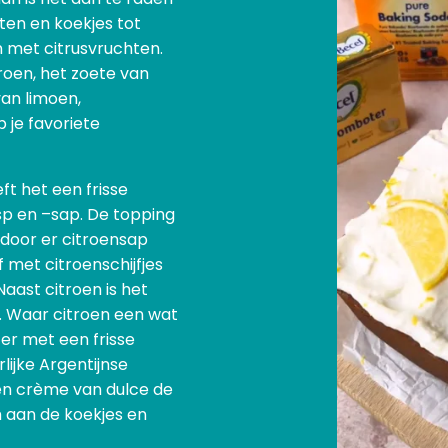
ten en koekjes tot
n met citrusvruchten.
roen, het zoete van
an limoen,
p je favoriete
ft het een frisse
sp en –sap. De topping
 door er citroensap
 met citroenschijfjes
Naast citroen is het
. Waar citroen een wat
er met een frisse
lijke Argentijnse
en crème van dulce de
h aan de koekjes en