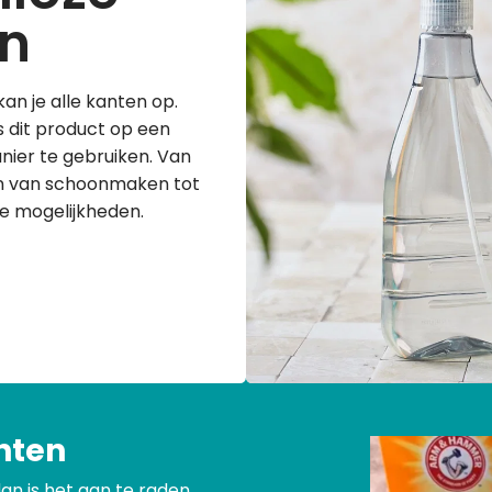
n
n je alle kanten op.
s dit product op een
anier te gebruiken. Van
n van schoonmaken tot
 mogelijkheden. ⁠
hten
an is het aan te raden