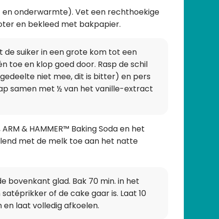
 en onderwarmte). Vet een rechthoekige
oter en bekleed met bakpapier.
de suiker in een grote kom tot een
n toe en klop goed door. Rasp de schil
gedeelte niet mee, dit is bitter) en pers
sap samen met ½ van het vanille-extract
, ARM & HAMMER™ Baking Soda en het
elend met de melk toe aan het natte
de bovenkant glad. Bak 70 min. in het
atéprikker of de cake gaar is. Laat 10
 en laat volledig afkoelen.