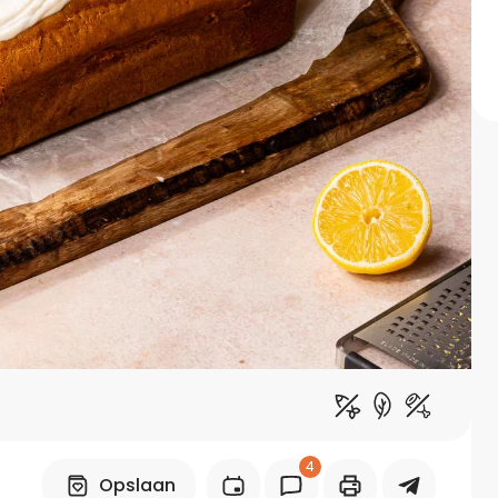
Midden-Oosters
Kooktips & blogs
Leer koken als een chef
Kooktips & blogs
4
Opslaan