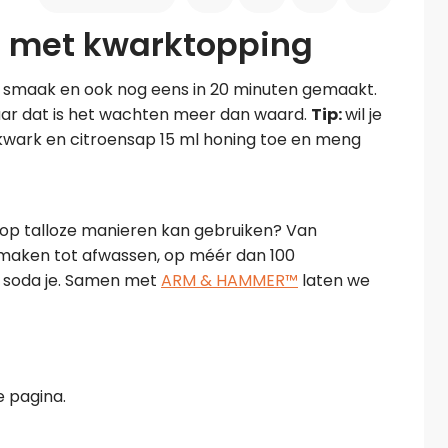
e met kwarktopping
van smaak en ook nog eens in 20 minuten gemaakt. 
aar dat is het wachten meer dan waard. 
Tip: 
wil je 
kwark en citroensap 15 ml honing toe en meng 
op talloze manieren kan gebruiken? Van 
maken tot afwassen, op méér dan 100 
g soda je. Samen met 
ARM & HAMMER™
 laten we 
 pagina.