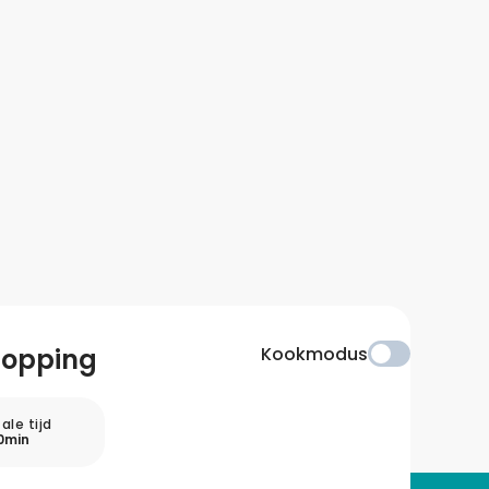
topping
Kookmodus
ale tijd
0min