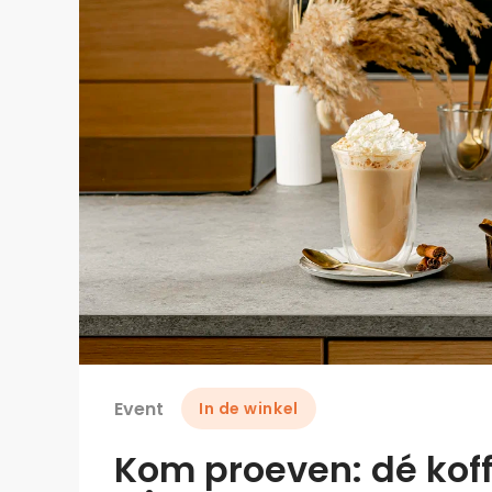
Event
In de winkel
Kom proeven: dé koff