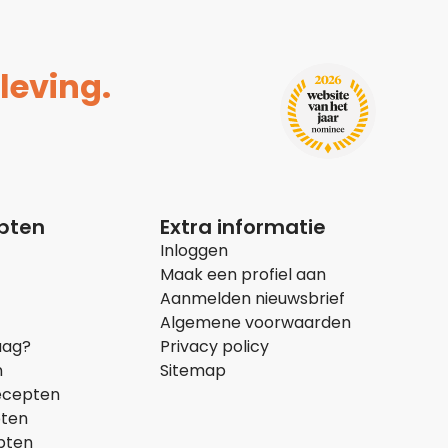
leving.
epten
Extra informatie
Inloggen
Maak een profiel aan
Aanmelden nieuwsbrief
Algemene voorwaarden
aag?
Privacy policy
n
Sitemap
ecepten
pten
pten