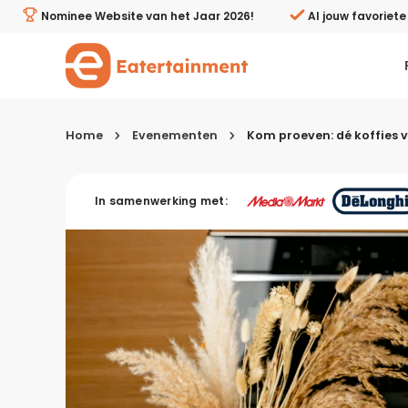
Kom proeven: dé koffies voor de herfst en winter - Eate
Nominee Website van het Jaar 2026!
Al jouw favoriet
Home
Evenementen
Kom proeven: dé koffies v
Kies je menugang
In samenwerking met:
Ontbijt
Lunch & brunch
Tussendoortjes
Voor- & tussengerechten
Recepten avondeten