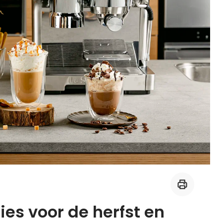
Midden-Oosters
Kooktips & blogs
Leer koken als een chef
Kooktips & blogs
ies voor de herfst en