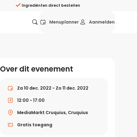
Ingrediënten direct bestellen
Menuplanner
Aanmelden
Favorieten
Mexicaans
Grieks
Mediterraans
Spaans
Hol
ij?
Over dit evenement
Wat eten we vandaag?
ners
Gezonde recepten
Za 10 dec. 2022 - Zo 11 dec. 2022
rken
12:00 - 17:00
Recepten avondeten
MediaMarkt Cruquius, Cruquius
g?
Makkelijke recepten
Gratis toegang
ef
Vegetarische recepten