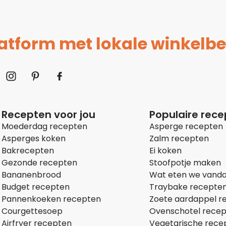
platform met lokale winkelbe
Recepten voor jou
Populaire rec
Moederdag recepten
Asperge recepten
Asperges koken
Zalm recepten
Bakrecepten
Ei koken
Gezonde recepten
Stoofpotje maken
Bananenbrood
Wat eten we vand
Budget recepten
Traybake recepte
Pannenkoeken recepten
Zoete aardappel r
Courgettesoep
Ovenschotel rece
Airfryer recepten
Vegetarische rece