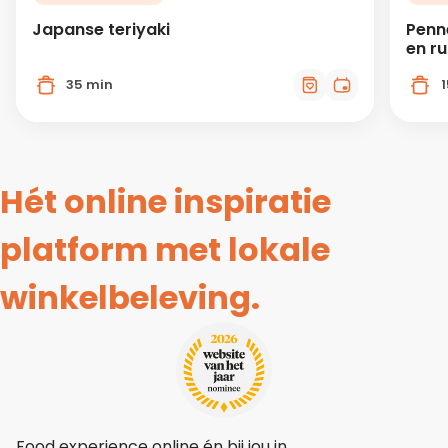
Japanse teriyaki
Penn
en r
35 min
Hét online inspiratie
platform met lokale
winkelbeleving.
Food experience online én bij jou in