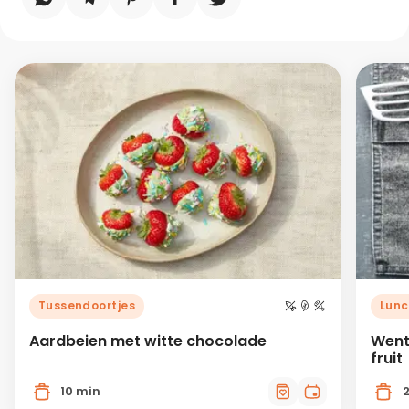
Tussendoortjes
Lunc
Aardbeien met witte chocolade
Went
fruit
10 min