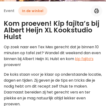
Event
In de winkel
Leer koken als een chef
Kom proeven! Kip fajita’s bij
Kooktips & blogs
Albert Heijn XL Kookstudio
Hulst
Op zoek naar een Tex Mex gerecht dat je binnen 10
minuten op tafel zet? Wandel dit weekend dan even
binnen bij Albert Heijn XL Hulst en kom
kip fajita’s
proeven!
De koks staan voor je klaar op onderstaande locatie,
dagen en tijden. Zij geven je de tips en tricks die je
nodig hebt om dit recept zelf thuis te maken.
Daarnaast bereiden zij het gerecht vers en ter
plekke en je mag natuurlijk altijd lekker even
proeven.