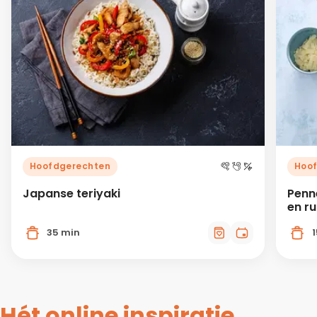
Hoofdgerechten
Hoo
Japanse teriyaki
Penn
en r
35 min
Hét online inspiratie