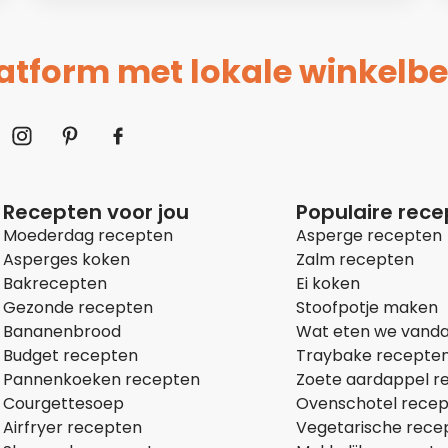
platform met lokale winkelbe
Recepten voor jou
Populaire rec
Moederdag recepten
Asperge recepten
Asperges koken
Zalm recepten
Bakrecepten
Ei koken
Gezonde recepten
Stoofpotje maken
Bananenbrood
Wat eten we vand
Budget recepten
Traybake recepte
Pannenkoeken recepten
Zoete aardappel r
Courgettesoep
Ovenschotel rece
Airfryer recepten
Vegetarische rece