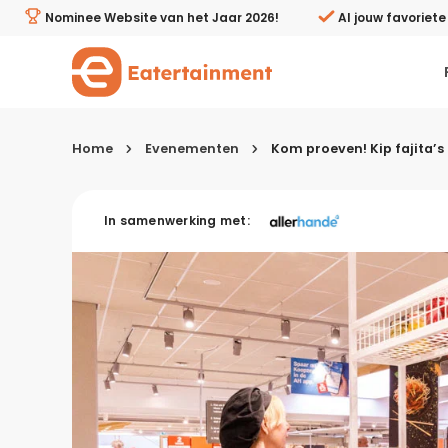
Kip fajita's bij Albert Heijn XL Tilburg - Eatertainment
Nominee Website van het Jaar 2026!
Al jouw favoriet
Home
Evenementen
Kom proeven! Kip fajita’s 
Kies je menugang
In samenwerking met:
Ontbijt
Lunch & brunch
Tussendoortjes
Voor- & tussengerechten
Recepten avondeten