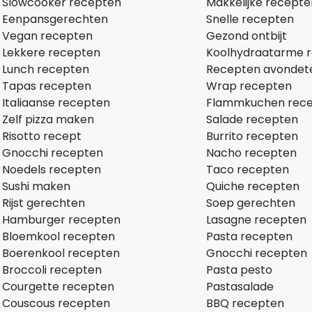
Slowcooker recepten
Makkelijke recepte
Eenpansgerechten
Snelle recepten
Vegan recepten
Gezond ontbijt
Lekkere recepten
Koolhydraatarme 
Lunch recepten
Recepten avondet
Tapas recepten
Wrap recepten
Italiaanse recepten
Flammkuchen rec
Zelf pizza maken
Salade recepten
Risotto recept
Burrito recepten
Gnocchi recepten
Nacho recepten
Noedels recepten
Taco recepten
Sushi maken
Quiche recepten
Rijst gerechten
Soep gerechten
Hamburger recepten
Lasagne recepten
Bloemkool recepten
Pasta recepten
Boerenkool recepten
Gnocchi recepten
Broccoli recepten
Pasta pesto
Courgette recepten
Pastasalade
Couscous recepten
BBQ recepten