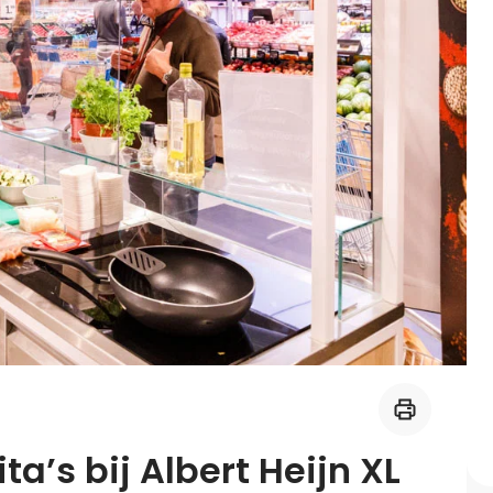
Midden-Oosters
Kooktips & blogs
Leer koken als een chef
Kooktips & blogs
ta’s bij Albert Heijn XL