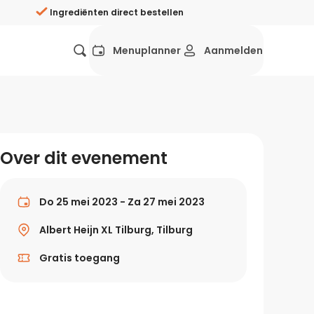
Ingrediënten direct bestellen
Menuplanner
Aanmelden
Favorieten
Mexicaans
Grieks
Mediterraans
Spaans
Hol
ij?
Over dit evenement
Wat eten we vandaag?
ners
Gezonde recepten
Do 25 mei 2023 - Za 27 mei 2023
rken
Albert Heijn XL Tilburg, Tilburg
Recepten avondeten
Gratis toegang
g?
Makkelijke recepten
ef
Vegetarische recepten