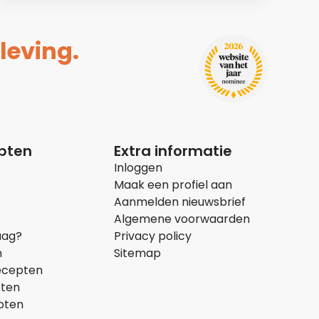
leving.
epten
Extra informatie
Inloggen
Maak een profiel aan
Aanmelden nieuwsbrief
Algemene voorwaarden
aag?
Privacy policy
n
Sitemap
ecepten
pten
pten