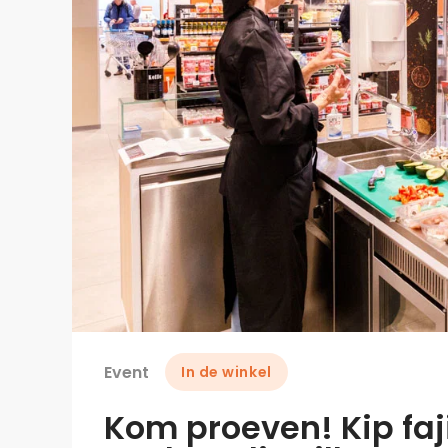
Event
In de winkel
Kom proeven! Kip faji