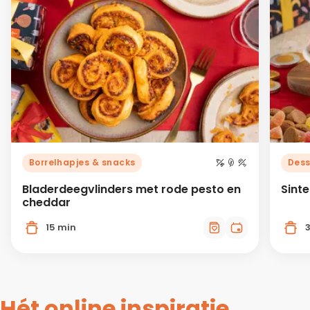
Borrelhapjes & snacks
Dess
Bladerdeegvlinders met rode pesto en
Sint
cheddar
15 min
Hét online inspiratie