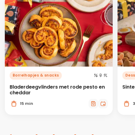
Borrelhapjes & snacks
Dess
Bladerdeegvlinders met rode pesto en
Sint
cheddar
15 min