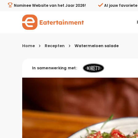
Watermeloen salade - Eatertainment
Nominee Website van het Jaar 2026!
Al jouw favoriet
Home
Recepten
Watermeloen salade
Kies je menugang
In samenwerking met:
Ontbijt
Lunch & brunch
Tussendoortjes
Voor- & tussengerechten
Recepten avondeten