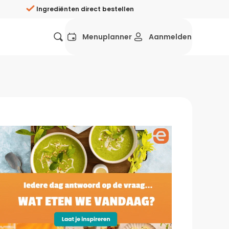
Ingrediënten direct bestellen
Menuplanner
Aanmelden
Favorieten
Mexicaans
Grieks
Mediterraans
Spaans
Hol
ij?
Wat eten we vandaag?
ners
Gezonde recepten
rken
Recepten avondeten
g?
Makkelijke recepten
ef
Vegetarische recepten