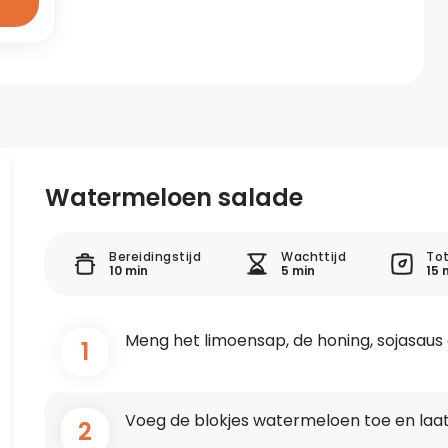
Watermeloen salade
Bereidingstijd
Wachttijd
Tot
10 min
5 min
15 
Meng het limoensap, de honing, sojasaus e
1
Voeg de blokjes watermeloen toe en laat
2