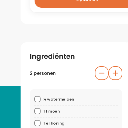
Ingrediënten
2 personen
¼ watermeloen
1 limoen
1 el honing