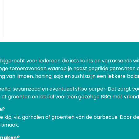
bijgerecht voor iedereen die iets lichts en verrassends wi
ange zomeravonden waarop je naast gegrilde gerechten ook i
g van limoen, honing, soja en sushi azijn een lekkere bala
ño, sesamzaad en eventueel shiso purper. Dat zorgt voor 
is of groenten en ideaal voor een gezellige BBQ met vriende
e?
e kip, vis, garnalen of groenten van de barbecue. Door de 
llsmaak.
 maken?