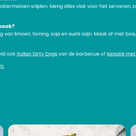
watermeloen snijden. Meng alles vlak voor het serveren, z
smaak?
 van limoen, honing, soja en sushi azijn. Maak af met bos
eld ook
Italian Dirty Dogs
van de barbecue of
kipsaté met 
i.