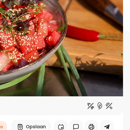
Midden-Oosters
Kooktips & blogs
Leer koken als een chef
Kooktips & blogs
Opslaan
en
Borrelhapjes & snacks