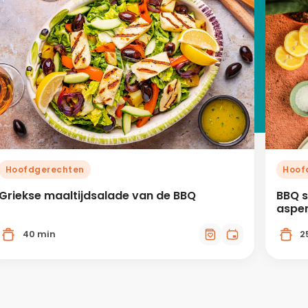
Hoofdgerechten
Hoof
Griekse maaltijdsalade van de BBQ
BBQ s
aspe
40 min
2