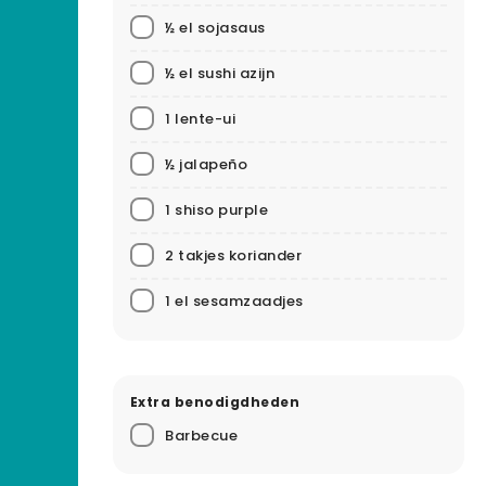
½ el sojasaus
½ el sushi azijn
1 lente-ui
½ jalapeño
1 shiso purple
2 takjes koriander
1 el sesamzaadjes
Extra benodigdheden
Barbecue