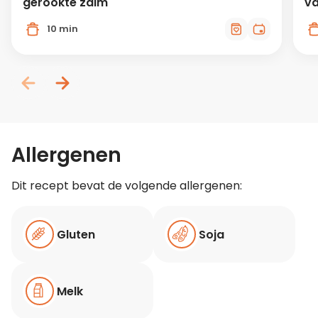
gerookte zalm
va
10 min
Allergenen
Dit recept bevat de volgende allergenen:
Gluten
Soja
Melk