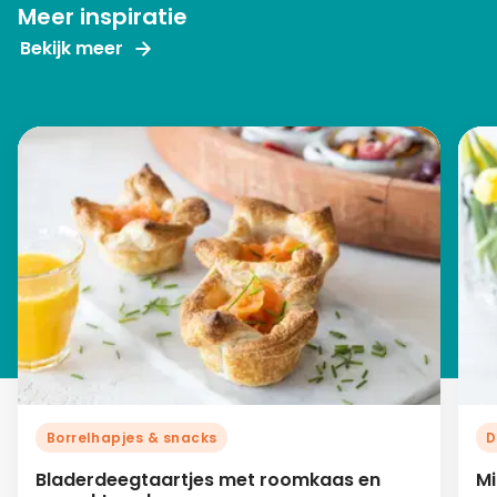
Meer inspiratie
Bekijk meer
Borrelhapjes & snacks
D
Bladerdeegtaartjes met roomkaas en
Mi