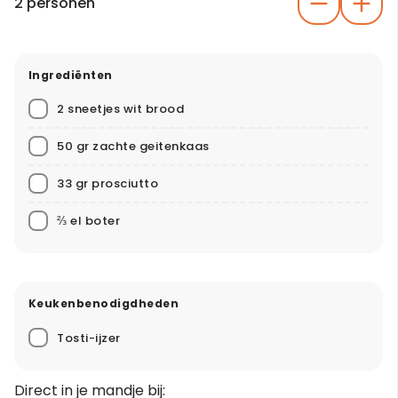
2 personen
Ingrediënten
2 sneetjes wit brood
50 gr zachte geitenkaas
33 gr prosciutto
⅔ el boter
Keukenbenodigdheden
Tosti-ijzer
Direct in je mandje bij: