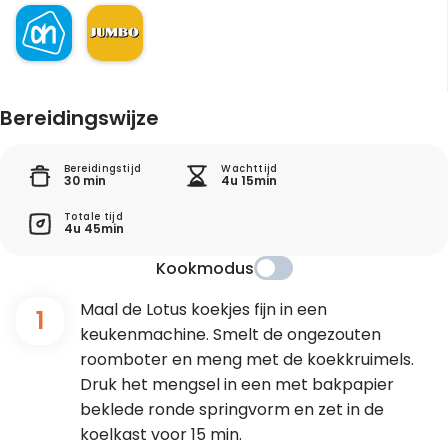
Bereidingswijze
Bereidingstijd
Wachttijd
30 min
4u 15min
Totale tijd
4u 45min
Kookmodus
Maal de Lotus koekjes fijn in een
1
keukenmachine. Smelt de ongezouten
roomboter en meng met de koekkruimels.
Druk het mengsel in een met bakpapier
beklede ronde springvorm en zet in de
koelkast voor 15 min.