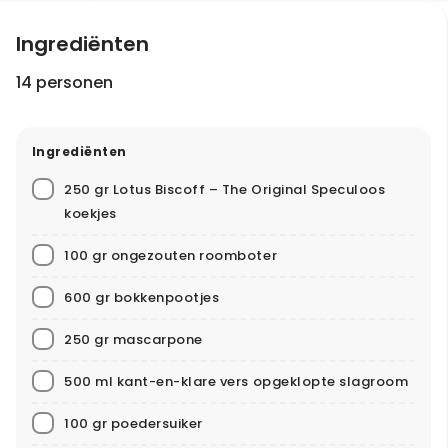
anders zijn er nog genoeg andere
bakrecepten
waar
je je aan kunt wagen.
Ingrediënten
14 personen
Ingrediënten
250 gr Lotus Biscoff – The Original Speculoos
koekjes
100 gr ongezouten roomboter
600 gr bokkenpootjes
250 gr mascarpone
500 ml kant-en-klare vers opgeklopte slagroom
100 gr poedersuiker