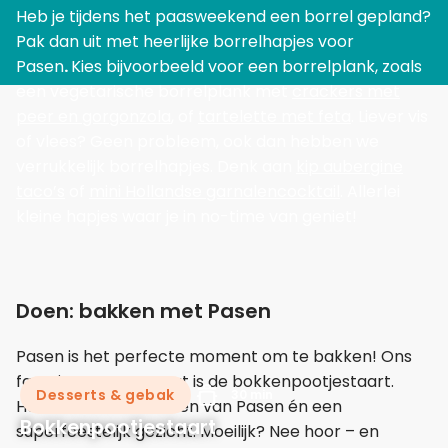
Heb je tijdens het paasweekend een borrel gepland?
Pak dan uit met heerlijke borrelhapjes voor
Pasen
.
Kies bijvoorbeeld voor een borrelplank, zoals
een vegetarische borrelplank met
crackers met
peer en gorgonzola
, of
tartelette met feta
. Liever vis
of vlees? Geen probleem, ook dan hebben we
verrukkelijk borrelhapjes. Denk aan
kip aubergine
taco’s
of
mini Hollandse garnalencocktail
. Allerlei
kleine hapjes waar je in no-time van geniet!
Doen: bakken met Pasen
Pasen is het perfecte moment om te bakken! Ons
favoriete recept? Dat is de bokkenpootjestaart.
Desserts & gebak
30 min
Helemaal in de smaken van Pasen én een
Bokkenpootjestaart
superfeestelijk gezicht. Moeilijk? Nee hoor – en