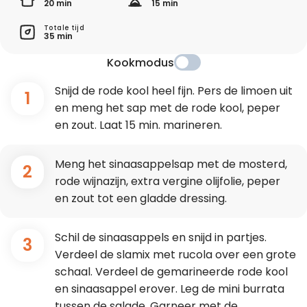
20 min
15 min
Totale tijd
35 min
Kookmodus
Snijd de rode kool heel fijn. Pers de limoen uit
1
en meng het sap met de rode kool, peper
en zout. Laat 15 min. marineren.
Meng het sinaasappelsap met de mosterd,
2
rode wijnazijn, extra vergine olijfolie, peper
en zout tot een gladde dressing.
Schil de sinaasappels en snijd in partjes.
3
Verdeel de slamix met rucola over een grote
schaal. Verdeel de gemarineerde rode kool
en sinaasappel erover. Leg de mini burrata
tussen de salade. Garneer met de