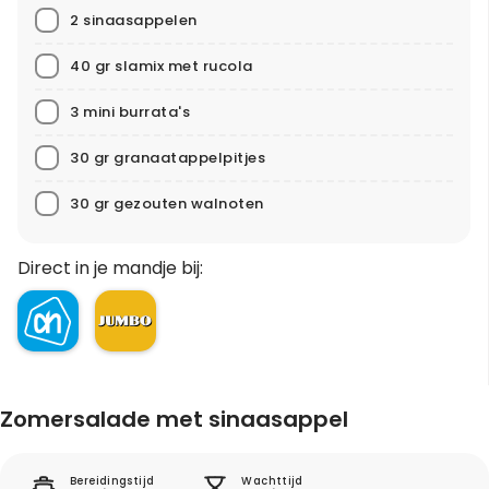
2 sinaasappelen
40 gr slamix met rucola
3 mini burrata's
30 gr granaatappelpitjes
30 gr gezouten walnoten
Direct in je mandje bij:
Zomersalade met sinaasappel
Bereidingstijd
Wachttijd