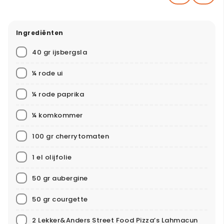
Ingrediënten
40 gr ijsbergsla
¼ rode ui
¼ rode paprika
¼ komkommer
100 gr cherrytomaten
1 el olijfolie
50 gr aubergine
50 gr courgette
2 Lekker&Anders Street Food Pizza’s Lahmacun