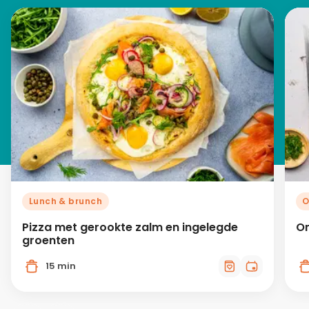
Lunch & brunch
O
Pizza met gerookte zalm en ingelegde
On
groenten
15 min