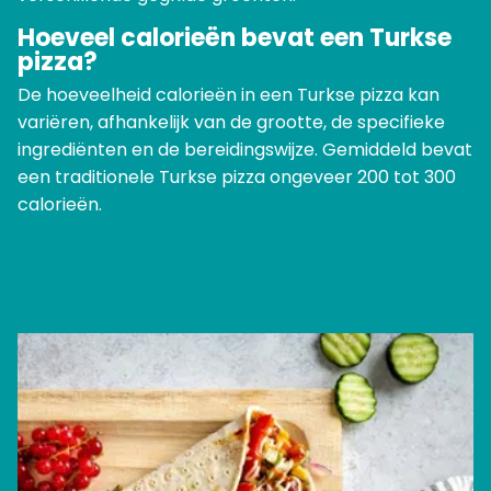
Hoeveel calorieën bevat een Turkse
pizza?
De hoeveelheid calorieën in een Turkse pizza kan
variëren, afhankelijk van de grootte, de specifieke
ingrediënten en de bereidingswijze. Gemiddeld bevat
een traditionele Turkse pizza ongeveer 200 tot 300
calorieën.