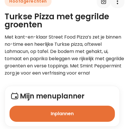
Hoofdgerechten
Turkse Pizza met gegrilde
Leer koken als een chef
groenten
Kooktips & blogs
Met kant-en-klaar Street Food Pizza’s zet je binnen 
no-time een heerlijke Turkse pizza, oftewel 
Lahmacun, op tafel. De bodem met gehakt, ui, 
tomaat en paprika beleggen we rijkelijk met gegrilde 
groenten en verse toppings. Met Smint Peppermint 
zorg je voor een verfrissing voor erna!
Mijn menuplanner
Inplannen