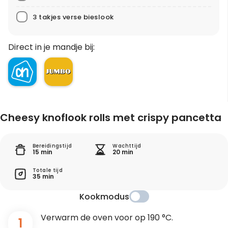
3 takjes verse bieslook
Direct in je mandje bij:
Cheesy knoflook rolls met crispy pancetta
Bereidingstijd
Wachttijd
15 min
20 min
Totale tijd
35 min
Kookmodus
Verwarm de oven voor op 190 °C.
1