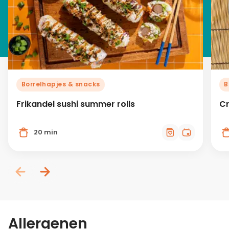
Borrelhapjes & snacks
B
Frikandel sushi summer rolls
Cr
20 min
Allergenen