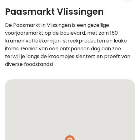
Paasmarkt Vlissingen
Leer koken als een chef
De Paasmarkt in Vlissingen is een gezellige
Kooktips & blogs
voorjaarsmarkt op de boulevard, met zo’n 150
kramen vol lekkernijen, streekproducten en leuke
items. Geniet van een ontspannen dag aan zee
terwijl je langs de kraampjes slentert en proeft van
diverse foodstands!