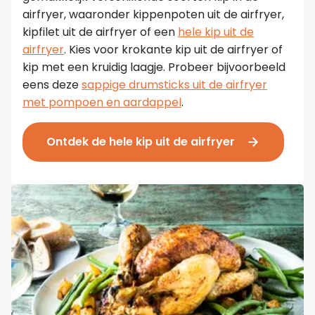
airfryer, waaronder kippenpoten uit de airfryer,
kipfilet uit de airfryer of een
hele kip uit de
airfryer
. Kies voor krokante kip uit de airfryer of
kip met een kruidig laagje. Probeer bijvoorbeeld
eens deze
sappige drumsticks uit de airfryer
met pompoen en aardappel
.
Ontdek de hele kip uit de airfryer