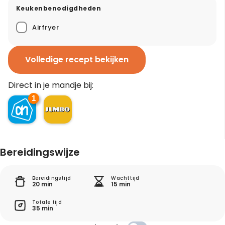
Keukenbenodigdheden
Airfryer
Volledige recept bekijken
Direct in je mandje bij:
1
Bereidingswijze
Bereidingstijd
Wachttijd
20 min
15 min
Totale tijd
35 min