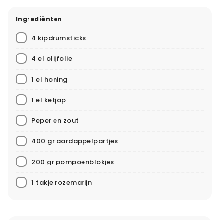
Ingrediënten
4 kipdrumsticks
4 el olijfolie
1 el honing
1 el ketjap
Peper en zout
400 gr aardappelpartjes
200 gr pompoenblokjes
1 takje rozemarijn