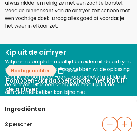
afwasmiddel en reinig ze met een zachte borstel.
Veeg de binnenkant van de airfryer zelf schoon met
een vochtige doek. Droog alles goed af voordat je
het weer in elkaar zet.
Kip uit de airfryer
Wil je een complete maaltijd bereiden uit de airfryer,
maar weet je niet wat? Dan hebben wij de oplossing
Hoofdgerechten
20 min
voor je:
de pompoen-aardappelschotel met kip uit
Pompoen-aardappelschotel met kip uit
de airfryer
. Dit is een complete maaltijd uit de
de airfryer
airfryer; makkelijker kan bijna niet.
Ingrediënten
2 personen