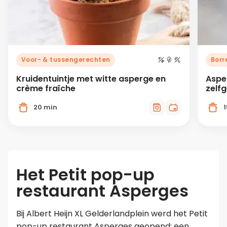
Voor- & tussengerechten
Borr
Kruidentuintje met witte asperge en
Aspe
crème fraîche
zelf
20 min
Het Petit pop-up
restaurant Asperges
Bij Albert Heijn XL Gelderlandplein werd het Petit
pop-up restaurant Asperges geopend: een