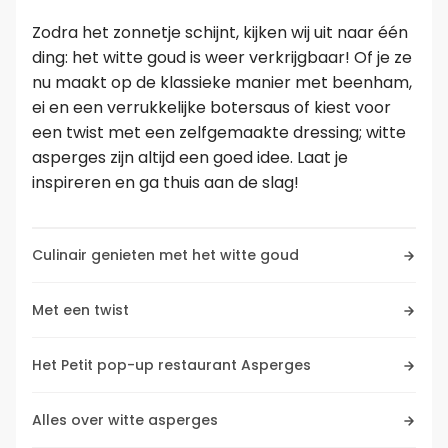
Zodra het zonnetje schijnt, kijken wij uit naar één
Leer koken als een chef
ding: het witte goud is weer verkrijgbaar! Of je ze
nu maakt op de klassieke manier met beenham,
Kooktips & blogs
ei en een verrukkelijke botersaus of kiest voor
een twist met een zelfgemaakte dressing; witte
asperges zijn altijd een goed idee. Laat je
inspireren en ga thuis aan de slag!
Culinair genieten met het witte goud
Met een twist
Het Petit pop-up restaurant Asperges
Alles over witte asperges