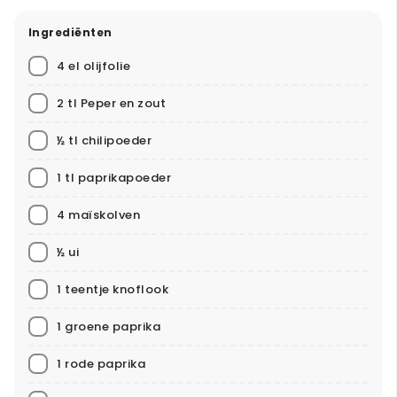
Ingrediënten
4 el olijfolie
2 tl Peper en zout
½ tl chilipoeder
1 tl paprikapoeder
4 maïskolven
½ ui
1 teentje knoflook
1 groene paprika
1 rode paprika