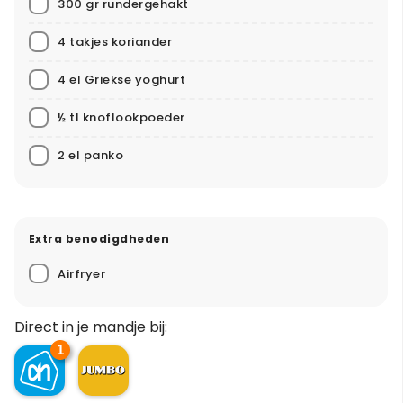
300 gr rundergehakt
4 takjes koriander
4 el Griekse yoghurt
½ tl knoflookpoeder
2 el panko
Extra benodigdheden
Airfryer
Direct in je mandje bij:
1