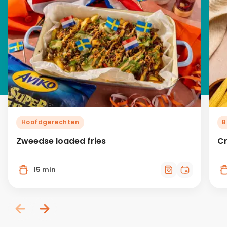
Hoofdgerechten
B
Zweedse loaded fries
Cr
15 min