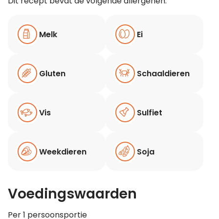
Dit recept bevat de volgende allergenen:
Melk
Ei
Gluten
Schaaldieren
Vis
Sulfiet
Weekdieren
Soja
Voedingswaarden
Per 1 persoonsportie