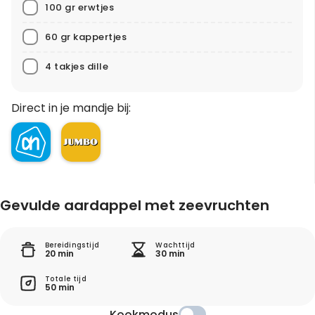
100 gr erwtjes
60 gr kappertjes
4 takjes dille
Direct in je mandje bij:
Gevulde aardappel met zeevruchten
Bereidingstijd
Wachttijd
20 min
30 min
Totale tijd
50 min
Kookmodus