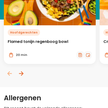
Hoofdgerechten
H
Flamed tonijn regenboog bowl
Cr
20 min
Allergenen