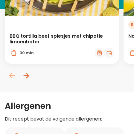
B
BBQ tortilla beef spiesjes met chipotle
Na
limoenboter
30 min
Allergenen
Dit recept bevat de volgende allergenen: