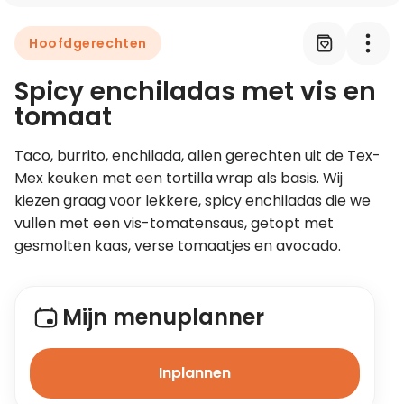
Hoofdgerechten
Leer koken als een chef
Spicy enchiladas met vis en
Kooktips & blogs
tomaat
Taco, burrito, enchilada, allen gerechten uit de Tex-
Mex keuken met een tortilla wrap als basis. Wij 
kiezen graag voor lekkere, spicy enchiladas die we 
vullen met een vis-tomatensaus, getopt met 
gesmolten kaas, verse tomaatjes en avocado.
Mijn menuplanner
Inplannen