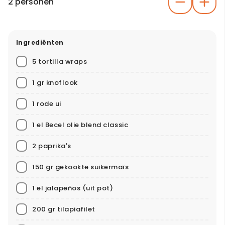
2 personen
Ingrediënten
5 tortilla wraps
1 gr knoflook
1 rode ui
1 el Becel olie blend classic
2 paprika's
150 gr gekookte suikermaïs
1 el jalapeños (uit pot)
200 gr tilapiafilet