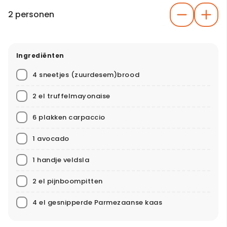
2 personen
Ingrediënten
4 sneetjes (zuurdesem)brood
2 el truffelmayonaise
6 plakken carpaccio
1 avocado
1 handje veldsla
2 el pijnboompitten
4 el gesnipperde Parmezaanse kaas