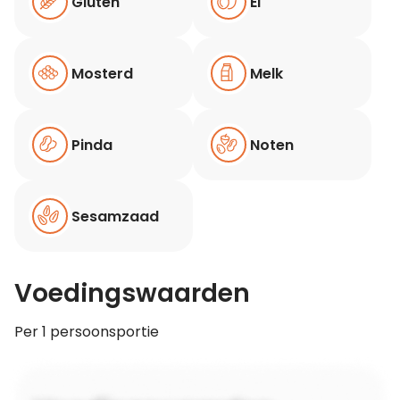
Gluten
Ei
Mosterd
Melk
Pinda
Noten
Sesamzaad
Voedingswaarden
Per 1 persoonsportie