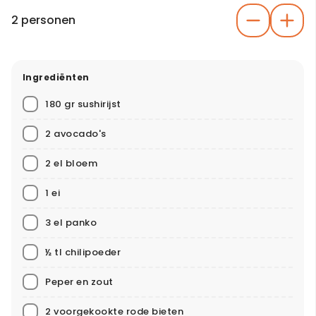
2 personen
Ingrediënten
180 gr sushirijst
2 avocado's
2 el bloem
1 ei
3 el panko
½ tl chilipoeder
Peper en zout
2 voorgekookte rode bieten