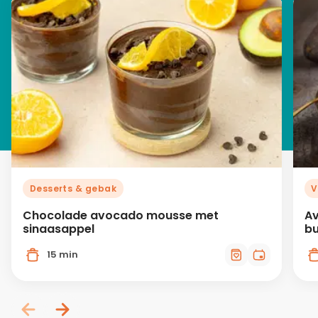
Desserts & gebak
V
Chocolade avocado mousse met
Av
sinaasappel
bu
15 min