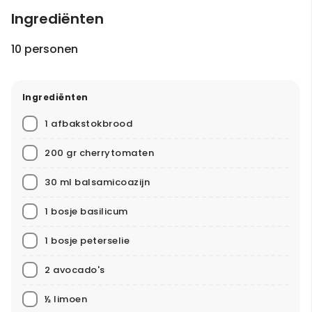
Ingrediënten
10 personen
Ingrediënten
1 afbakstokbrood
200 gr cherrytomaten
30 ml balsamicoazijn
1 bosje basilicum
1 bosje peterselie
2 avocado's
½ limoen