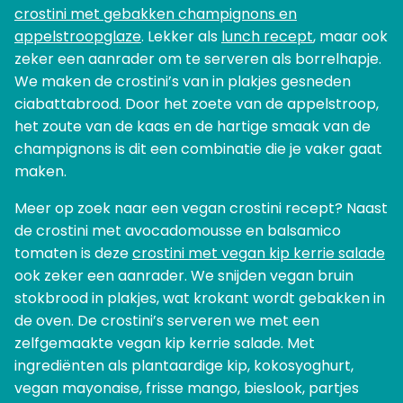
crostini met gebakken champignons en
appelstroopglaze
. Lekker als
lunch recept
, maar ook
zeker een aanrader om te serveren als borrelhapje.
We maken de crostini’s van in plakjes gesneden
ciabattabrood. Door het zoete van de appelstroop,
het zoute van de kaas en de hartige smaak van de
champignons is dit een combinatie die je vaker gaat
maken.
Meer op zoek naar een vegan crostini recept? Naast
de crostini met avocadomousse en balsamico
tomaten is deze
crostini met vegan kip kerrie salade
ook zeker een aanrader. We snijden vegan bruin
stokbrood in plakjes, wat krokant wordt gebakken in
de oven. De crostini’s serveren we met een
zelfgemaakte vegan kip kerrie salade. Met
ingrediënten als plantaardige kip, kokosyoghurt,
vegan mayonaise, frisse mango, bieslook, partjes