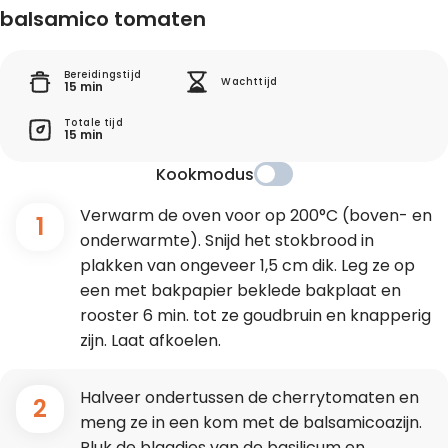
balsamico tomaten
Bereidingstijd
Wachttijd
15 min
Totale tijd
15 min
Kookmodus
Verwarm de oven voor op 200°C (boven- en
1
onderwarmte). Snijd het stokbrood in
plakken van ongeveer 1,5 cm dik. Leg ze op
een met bakpapier beklede bakplaat en
rooster 6 min. tot ze goudbruin en knapperig
zijn. Laat afkoelen.
Halveer ondertussen de cherrytomaten en
2
meng ze in een kom met de balsamicoazijn.
Pluk de blaadjes van de basilicum en