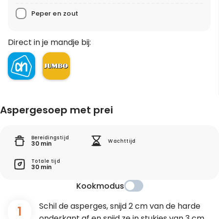
Peper en zout
Direct in je mandje bij:
Aspergesoep met prei
Bereidingstijd
Wachttijd
30 min
Totale tijd
30 min
Kookmodus
Schil de asperges, snijd 2 cm van de harde
1
onderkant af en snijd ze in stukjes van 3 cm.