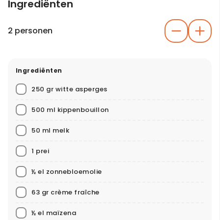
Ingrediënten
2 personen
Ingrediënten
250 gr witte asperges
500 ml kippenbouillon
50 ml melk
1 prei
½ el zonnebloemolie
63 gr crème fraîche
½ el maïzena