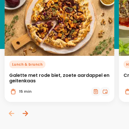
Lunch & brunch
H
Galette met rode biet, zoete aardappel en
Cr
geitenkaas
15 min