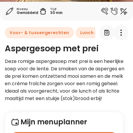
Niveau
Tijd
Gemiddeld
30 min
Leer koken als een chef
Kooktips & blogs
Voor- & tussengerechten
Lunch & brunch
Aspergesoep met prei
Deze romige aspergesoep met prei is een heerlijke 
soep voor de lente. De smaken van de asperges en 
de prei komen ontzettend mooi samen en de melk 
en crème fraîche zorgen voor een romig geheel. 
Ideaal als voorgerecht, voor de lunch of als lichte 
maaltijd met een stukje (stok)brood erbij! 
Mijn menuplanner