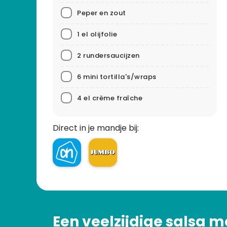
Peper en zout
1 el olijfolie
2 rundersaucijzen
6 mini tortilla's/wraps
4 el crème fraîche
Direct in je mandje bij:
Een veelzijdige salsa m