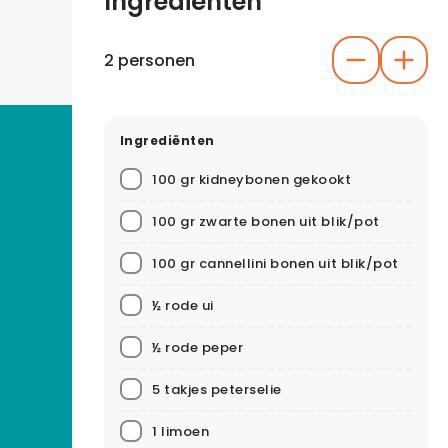
Ingrediënten
2 personen
Ingrediënten
100 gr kidneybonen gekookt
100 gr zwarte bonen uit blik/pot
100 gr cannellini bonen uit blik/pot
½ rode ui
½ rode peper
5 takjes peterselie
1 limoen