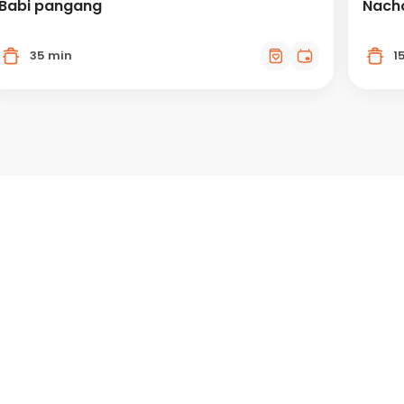
Babi pangang
Nach
35 min
1