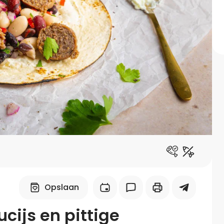
Midden-Oosters
Kooktips & blogs
Leer koken als een chef
Kooktips & blogs
Opslaan
cijs en pittige