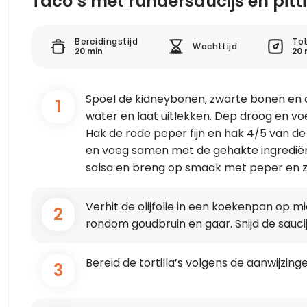
Taco’s met rundersaucijs en pit
Bereidingstijd
Tot
Wachttijd
20 min
20 
Spoel de kidneybonen, zwarte bonen en 
1
water en laat uitlekken. Dep droog en voeg 
Hak de rode peper fijn en hak 4/5 van de p
en voeg samen met de gehakte ingredië
salsa en breng op smaak met peper en z
Verhit de olijfolie in een koekenpan op 
2
rondom goudbruin en gaar. Snijd de saucij
Bereid de tortilla’s volgens de aanwijzin
3