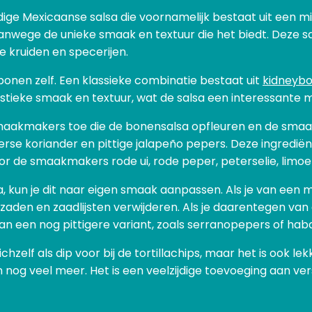
ijdige Mexicaanse salsa die voornamelijk bestaat uit een m
nwege de unieke smaak en textuur die het biedt. Deze sa
kruiden en specerijen.
 bonen zelf. Een klassieke combinatie bestaat uit
kidneyb
tieke smaak en textuur, wat de salsa een interessante m
smaakmakers toe die de bonensalsa opfleuren en de smaa
erse koriander en pittige jalapeño pepers. Deze ingrediën
oor de smaakmakers rode ui, rode peper, peterselie, limo
, kun je dit naar eigen smaak aanpassen. Als je van een m
aden en zaadlijsten verwijderen. Als je daarentegen van e
n een nog pittigere variant, zoals serranopepers of hab
zichzelf als dip voor bij de tortillachips, maar het is ook 
n nog veel meer. Het is een veelzijdige toevoeging aan ve