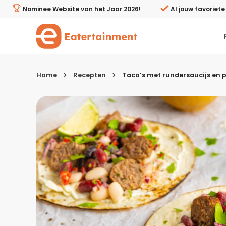
Taco’s met rundersaucijs en pittige bonensalsa - Eatert
Nominee Website van het Jaar 2026!
Al jouw favoriet
Home
Recepten
Taco’s met rundersaucijs en 
Kies je menugang
Ontbijt
Lunch & brunch
Tussendoortjes
Voor- & tussengerechten
Recepten avondeten