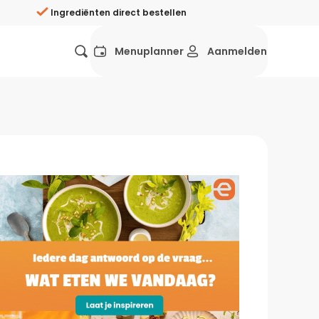
Ingrediënten direct bestellen
Menuplanner
Aanmelden
Favorieten
Mexicaans
Grieks
Mediterraans
Spaans
Hol
ij?
Wat eten we vandaag?
ners
Gezonde recepten
rken
Recepten avondeten
g?
Makkelijke recepten
ef
Vegetarische recepten