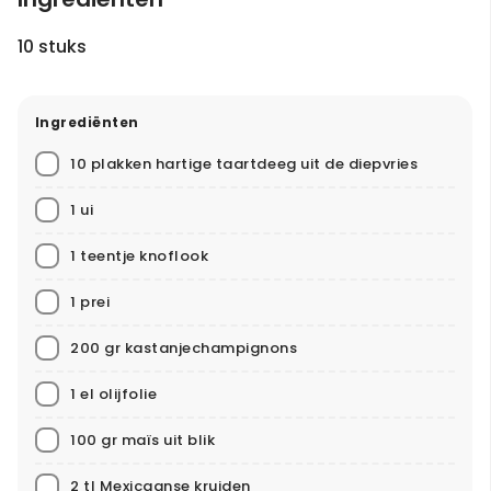
10 stuks
Ingrediënten
10 plakken hartige taartdeeg uit de diepvries
1 ui
1 teentje knoflook
1 prei
200 gr kastanjechampignons
1 el olijfolie
100 gr maïs uit blik
2 tl Mexicaanse kruiden