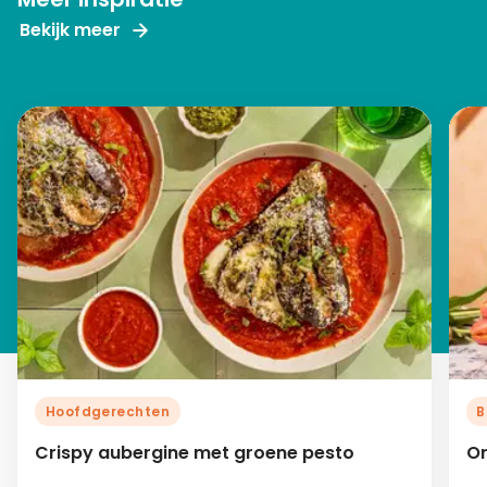
Bekijk meer
Hoofdgerechten
B
Crispy aubergine met groene pesto
Or