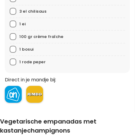
3 el chilisaus
1 ei
100 gr crème fraîche
1 bosui
1 rode peper
Direct in je mandje bij:
Vegetarische empanadas met
kastanjechampignons