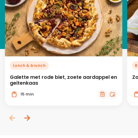
Lunch & brunch
B
Galette met rode biet, zoete aardappel en
Zo
geitenkaas
15 min