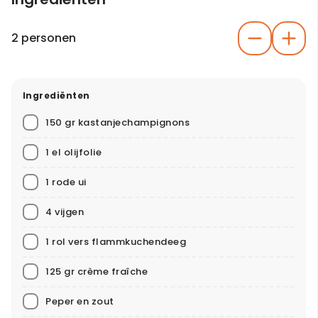
2 personen
Ingrediënten
150 gr kastanjechampignons
1 el olijfolie
1 rode ui
4 vijgen
1 rol vers flammkuchendeeg
125 gr crème fraîche
Peper en zout