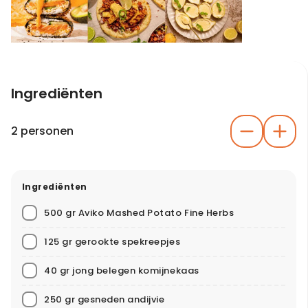
Ingrediënten
2 personen
Ingrediënten
500 gr Aviko Mashed Potato Fine Herbs
125 gr gerookte spekreepjes
40 gr jong belegen komijnekaas
250 gr gesneden andijvie