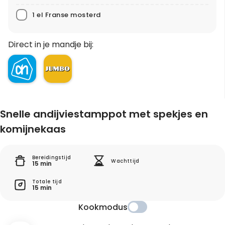
1 el Franse mosterd
Direct in je mandje bij:
Snelle andijviestamppot met spekjes en
komijnekaas
Bereidingstijd
Wachttijd
15 min
Totale tijd
15 min
Kookmodus