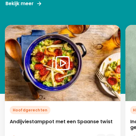
Bekijk meer
Hoofdgerechten
H
Andijviestamppot met een Spaanse twist
In
ge