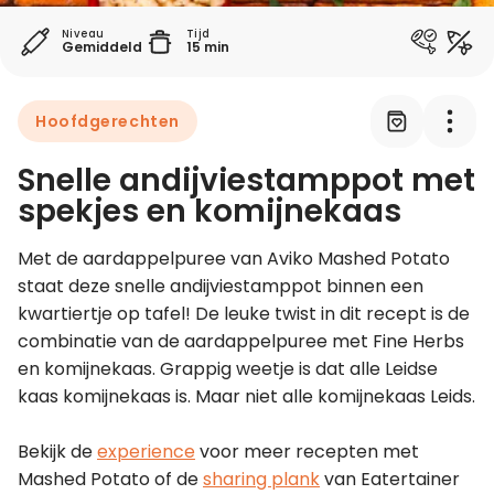
Niveau
Tijd
Gemiddeld
15 min
Leer koken als een chef
Kooktips & blogs
Hoofdgerechten
Snelle andijviestamppot met
spekjes en komijnekaas
Met de aardappelpuree van Aviko Mashed Potato 
staat deze snelle andijviestamppot binnen een 
kwartiertje op tafel! De leuke twist in dit recept is de 
combinatie van de aardappelpuree met Fine Herbs 
en komijnekaas. Grappig weetje is dat alle Leidse 
kaas komijnekaas is. Maar niet alle komijnekaas Leids.
Bekijk de 
experience
 voor meer recepten met 
Mashed Potato of de 
sharing plank
 van Eatertainer 