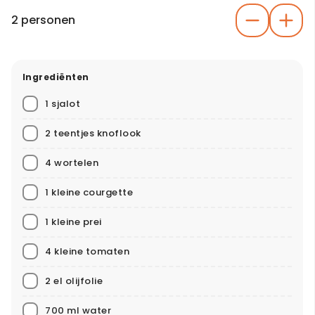
2 personen
Ingrediënten
1 sjalot
2 teentjes knoflook
4 wortelen
1 kleine courgette
1 kleine prei
4 kleine tomaten
2 el olijfolie
700 ml water