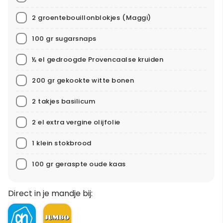
2 groentebouillonblokjes
(Maggi)
100 gr sugarsnaps
½ el gedroogde Provencaalse kruiden
200 gr gekookte witte bonen
2 takjes basilicum
2 el extra vergine olijfolie
1 klein stokbrood
100 gr geraspte oude kaas
Direct in je mandje bij: