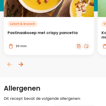
Lunch & brunch
V
Pastinaaksoep met crispy pancetta
K
m
20 min
Allergenen
Dit recept bevat de volgende allergenen: