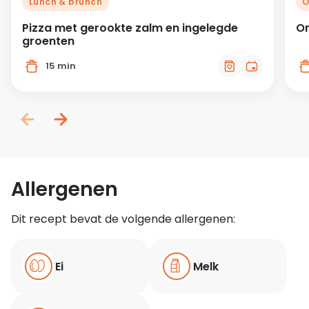
Lunch & brunch
O
Pizza met gerookte zalm en ingelegde
On
groenten
15 min
Allergenen
Dit recept bevat de volgende allergenen:
Ei
Melk