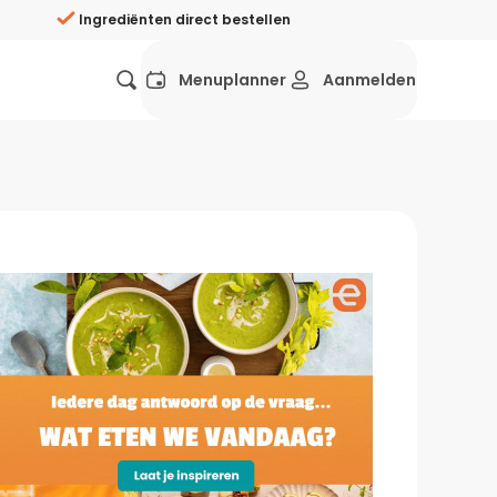
Ingrediënten direct bestellen
Menuplanner
Aanmelden
Favorieten
Mexicaans
Grieks
Mediterraans
Spaans
Hol
ij?
Wat eten we vandaag?
ners
Gezonde recepten
rken
Recepten avondeten
g?
Makkelijke recepten
ef
Vegetarische recepten