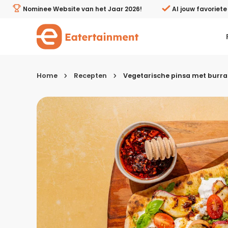
Vegetarische pinsa met burrata, gegrilde perzik en hot 
Nominee Website van het Jaar 2026!
Al jouw favoriet
Home
Recepten
Vegetarische pinsa met burrat
Kies je menugang
Ontbijt
Lunch & brunch
Tussendoortjes
Voor- & tussengerechten
Recepten avondeten