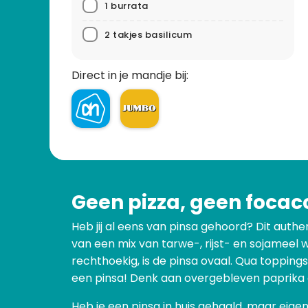
1 burrata
2 takjes basilicum
Direct in je mandje bij:
Geen pizza, geen focac
Heb jij al eens van pinsa gehoord? Dit authe
van een mix van tarwe-, rijst- en sojameel 
rechthoekig, is de pinsa ovaal. Qua toppings
een pinsa! Denk aan overgebleven paprika of
Heb je een pinsa in huis gehaald, maar eige