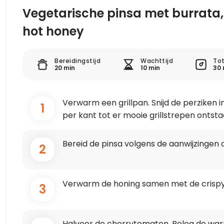
Vegetarische pinsa met burrata, 
hot honey
Bereidingstijd
Wachttijd
Tot
20 min
10 min
30 
Verwarm een grillpan. Snijd de perziken in s
1
per kant tot er mooie grillstrepen ontsta
Bereid de pinsa volgens de aanwijzingen 
2
Verwarm de honing samen met de crispy ch
3
Halveer de cherrytomaten. Beleg de warm