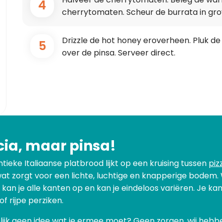
4
cherrytomaten. Scheur de burrata in gro
Drizzle de hot honey eroverheen. Pluk de
5
over de pinsa. Serveer direct.
cia, maar pinsa!
ntieke Italiaanse platbrood lijkt op een kruising tussen
piz
wat zorgt voor een lichte, luchtige en knapperige bodem.
 kan je alle kanten op en kan je eindeloos variëren. Je k
 rijpe perziken.
nlijk geen idee wat je ermee moet? Geen zorgen, wij hebb