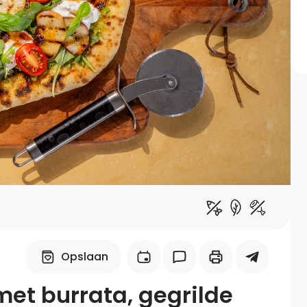
Midden-Oosters
Kooktips & blogs
Leer koken als een chef
Kooktips & blogs
Opslaan
et burrata, gegrilde