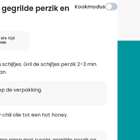
gegrilde perzik en
Kookmodus
ale tijd
min
chijfjes. Gril de schijfjes perzik 2–3 min.
an.
op de verpakking.
ili olie tot een hot honey.
e pinsa met rucola, gegrilde perzik en