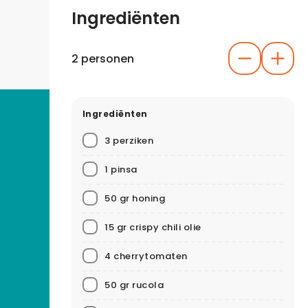
Ingrediënten
2 personen
Ingrediënten
3 perziken
1 pinsa
50 gr honing
15 gr crispy chili olie
4 cherrytomaten
50 gr rucola