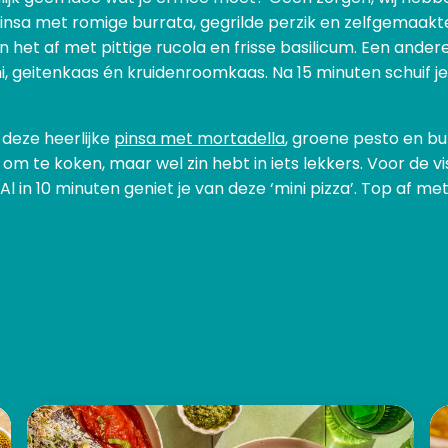
pinsa met romige burrata, gegrilde perzik en zelfgemaakt
het af met pittige rucola en frisse basilicum. Een ander
mi, geitenkaas én kruidenroomkaas. Na 15 minuten schuif je
 deze heerlijke
pinsa met mortadella
, groene pesto en bur
t om te koken, maar wel zin hebt in iets lekkers. Voor de v
Al in 10 minuten geniet je van deze ‘mini pizza’. Top af me