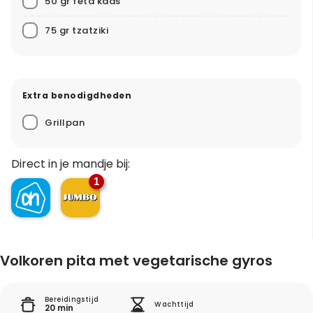
50 gr feta kaas
75 gr tzatziki
Extra benodigdheden
Grillpan
Direct in je mandje bij:
1
Volkoren pita met vegetarische gyros
Bereidingstijd
Wachttijd
20 min