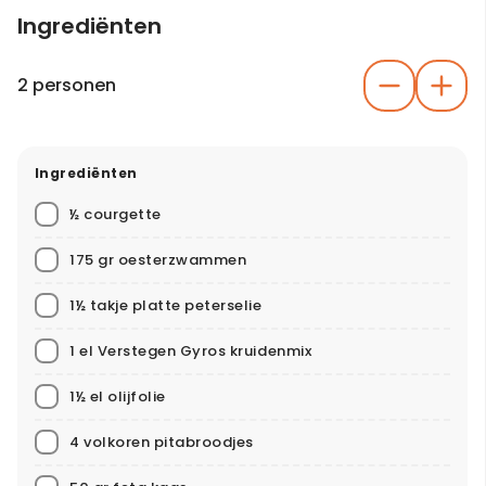
Ingrediënten
2 personen
Ingrediënten
½ courgette
175 gr oesterzwammen
1½ takje platte peterselie
1 el Verstegen Gyros kruidenmix
1½ el olijfolie
4 volkoren pitabroodjes