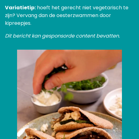
Variatietip:
hoeft het gerecht niet vegetarisch te
zijn? Vervang dan de oesterzwammen door
kipreepjes.
Dit bericht kan gesponsorde content bevatten.