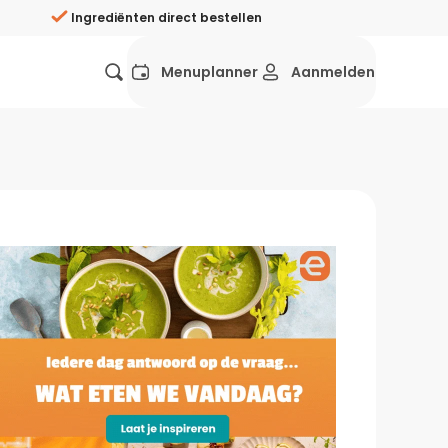
Ingrediënten direct bestellen
Menuplanner
Aanmelden
Favorieten
Mexicaans
Grieks
Mediterraans
Spaans
Hol
ij?
Wat eten we vandaag?
ners
Gezonde recepten
rken
Recepten avondeten
g?
Makkelijke recepten
ef
Vegetarische recepten