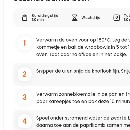
Bereidingstijd
Tot
Wachttijd
30 min
30 
Verwarm de oven voor op 180ºC. Leg de 
1
kommetje en bak de wrapbowls in 5 tot 1
oven. Laat daarna afkoelen in het bakje.
Snipper de ui en snijd de knoflook fijn. Sni
2
Verwarm zonnebloemolie in de pan en fru
3
paprikareepjes toe en bak deze 10 minute
Spoel onder stromend water de zwarte b
4
daarna toe aan de paprikamix samen met