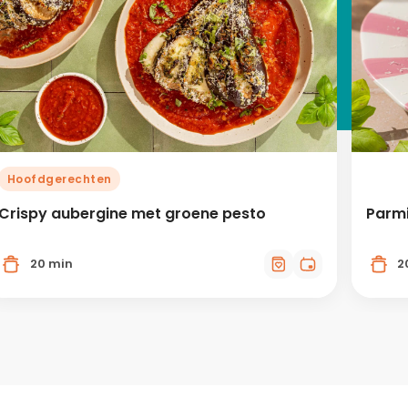
Hoofdgerechten
Crispy aubergine met groene pesto
Parmi
20 min
2