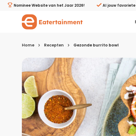
Gezonde burrito bowl - Eatertainment
Nominee Website van het Jaar 2026!
Al jouw favoriet
Home
Recepten
Gezonde burrito bowl
Kies je menugang
Ontbijt
Lunch & brunch
Tussendoortjes
Voor- & tussengerechten
Recepten avondeten