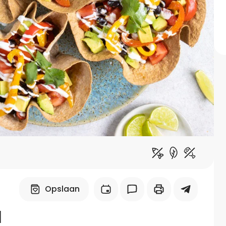
Midden-Oosters
Kooktips & blogs
Leer koken als een chef
Kooktips & blogs
Opslaan
l