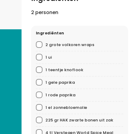
2 personen
Ingrediënten
2 grote volkoren wraps
1 ui
1 teentje knoflook
1 gele paprika
1 rode paprika
1 el zonnebloemolie
225 gr HAK zwarte bonen uit zak
4 tl Verstegen World Spice Meal