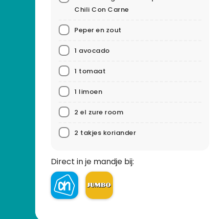
Chili Con Carne
Peper en zout
1 avocado
1 tomaat
1 limoen
2 el zure room
2 takjes koriander
Direct in je mandje bij: