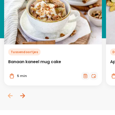
Tussendoortjes
D
Banaan kaneel mug cake
Ap
5 min