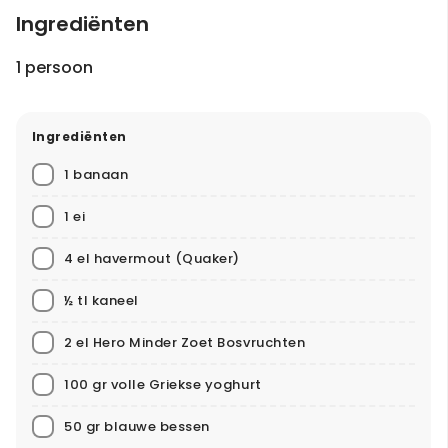
Ingrediënten
1 persoon
Ingrediënten
1 banaan
1 ei
4 el havermout
(Quaker)
½ tl kaneel
2 el Hero Minder Zoet Bosvruchten
100 gr volle Griekse yoghurt
50 gr blauwe bessen