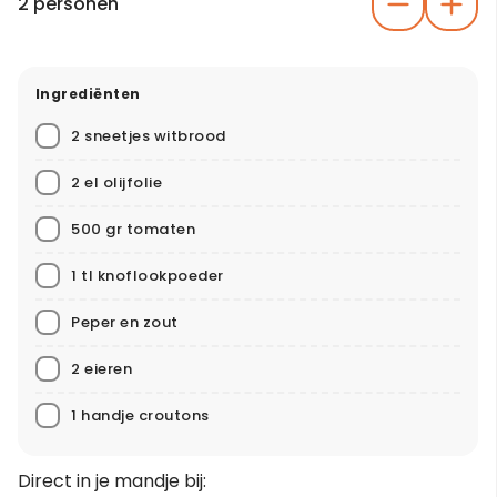
2 personen
Ingrediënten
2 sneetjes witbrood
2 el olijfolie
500 gr tomaten
1 tl knoflookpoeder
Peper en zout
2 eieren
1 handje croutons
Direct in je mandje bij: