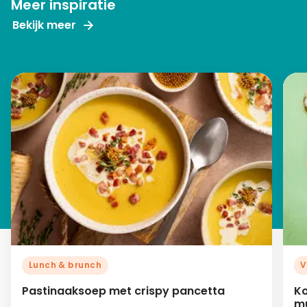
Meer inspiratie
Bekijk meer
Lunch & brunch
V
Pastinaaksoep met crispy pancetta
K
m