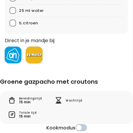
25 ml water
½ citroen
Direct in je mandje bij:
Groene gazpacho met croutons
Bereidingstijd
Wachttijd
15 min
Totale tijd
15 min
Kookmodus