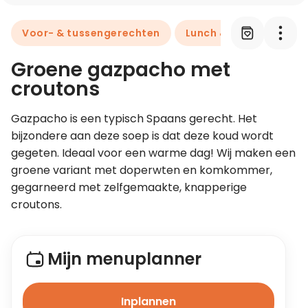
Voor- & tussengerechten
Lunch & brunch
Leer koken als een chef
Groene gazpacho met
Kooktips & blogs
croutons
Gazpacho is een typisch Spaans gerecht. Het 
bijzondere aan deze soep is dat deze koud wordt 
gegeten. Ideaal voor een warme dag! Wij maken een 
groene variant met doperwten en komkommer, 
gegarneerd met zelfgemaakte, knapperige 
croutons.
Mijn menuplanner
Inplannen