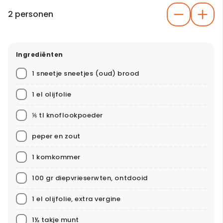
2 personen
Ingrediënten
1 sneetje sneetjes (oud) brood
1 el olijfolie
⅙ tl knoflookpoeder
peper en zout
1 komkommer
100 gr diepvrieserwten, ontdooid
1 el olijfolie, extra vergine
1½ takje munt