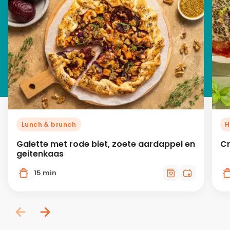
Lunch & brunch
H
Galette met rode biet, zoete aardappel en
Cr
geitenkaas
15 min