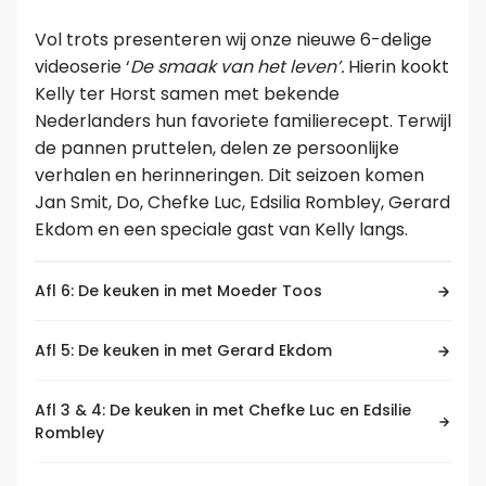
Vol trots presenteren wij onze nieuwe 6-delige
Leer koken als een chef
videoserie ‘
De smaak van het leven’.
Hierin kookt
Kelly ter Horst samen met bekende
Kooktips & blogs
Nederlanders hun favoriete familierecept. Terwijl
de pannen pruttelen, delen ze persoonlijke
verhalen en herinneringen. Dit seizoen komen
Jan Smit, Do, Chefke Luc, Edsilia Rombley, Gerard
Ekdom en een speciale gast van Kelly langs.
Afl 6: De keuken in met Moeder Toos
Afl 5: De keuken in met Gerard Ekdom
Afl 3 & 4: De keuken in met Chefke Luc en Edsilie
Rombley