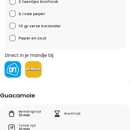
2 teentjes knoflook
½ rode peper
10 gr verse koriander
Peper en zout
Direct in je mandje bij:
Guacamole
Bereidingstijd
Wachttijd
10 min
Totale tijd
10 min