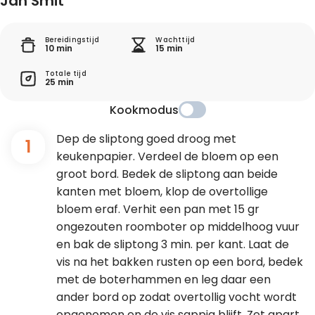
Jan Smit
Bereidingstijd
Wachttijd
10 min
15 min
Totale tijd
25 min
Kookmodus
Dep de sliptong goed droog met
1
keukenpapier. Verdeel de bloem op een
groot bord. Bedek de sliptong aan beide
kanten met bloem, klop de overtollige
bloem eraf. Verhit een pan met 15 gr
ongezouten roomboter op middelhoog vuur
en bak de sliptong 3 min. per kant. Laat de
vis na het bakken rusten op een bord, bedek
met de boterhammen en leg daar een
ander bord op zodat overtollig vocht wordt
opgenomen en de vis sappig blijft. Zet apart