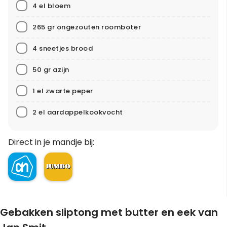
4 el bloem
265 gr ongezouten roomboter
4 sneetjes brood
50 gr azijn
1 el zwarte peper
2 el aardappelkookvocht
Direct in je mandje bij:
Gebakken sliptong met butter en eek van