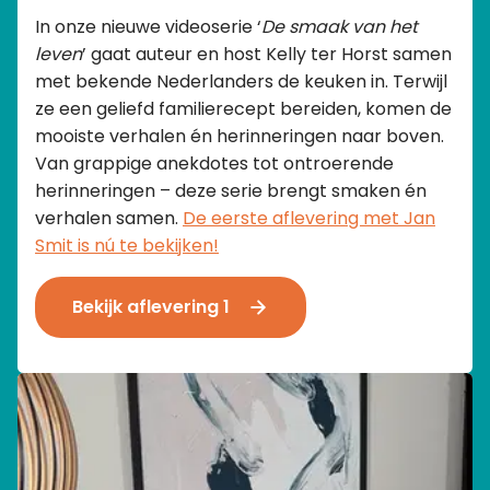
In onze nieuwe videoserie ‘
De smaak van het
leven
’ gaat auteur en host Kelly ter Horst samen
met bekende Nederlanders de keuken in. Terwijl
ze een geliefd familierecept bereiden, komen de
mooiste verhalen én herinneringen naar boven.
Van grappige anekdotes tot ontroerende
herinneringen – deze serie brengt smaken én
verhalen samen.
De eerste aflevering met Jan
Smit is nú te bekijken!
Bekijk aflevering 1