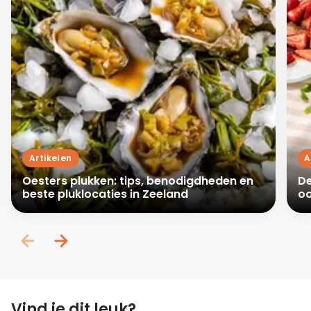
Artikelen
A
Oesters plukken: tips, benodigdheden en
De
beste pluklocaties in Zeeland
oo
Vind je dit leuk?