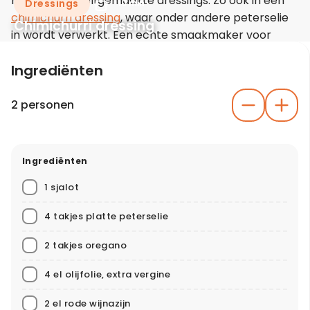
maar ook in zelfgemaakte dressings. Zo ook in een
Dressings
10 min
chimichurri dressing
, waar onder andere peterselie
Chimichurri dressing
in wordt verwerkt. Een echte smaakmaker voor
diverse gerechten!
Ingrediënten
2 personen
Ingrediënten
1 sjalot
4 takjes platte peterselie
2 takjes oregano
4 el olijfolie, extra vergine
2 el rode wijnazijn