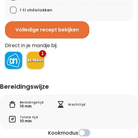
1 tl chilivlokken
Volledige recept bekijken
Direct in je mandje bij:
1
Bereidingswijze
Bereidingstijd
Wachttijd
10 min
Totale tijd
10 min
Kookmodus