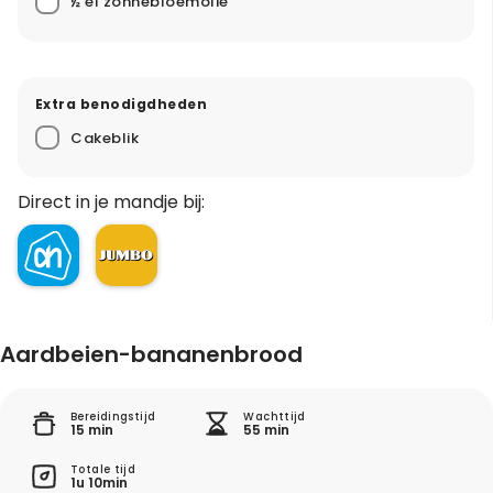
½ el zonnebloemolie
Extra benodigdheden
Cakeblik
Direct in je mandje bij:
Aardbeien-bananenbrood
Bereidingstijd
Wachttijd
15 min
55 min
Totale tijd
1u 10min