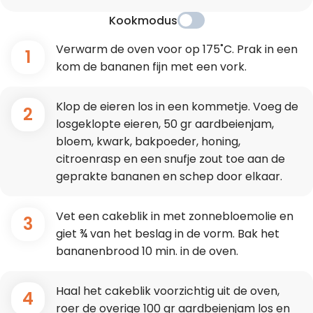
Kookmodus
Verwarm de oven voor op 175˚C. Prak in een
1
kom de bananen fijn met een vork.
Klop de eieren los in een kommetje. Voeg de
2
losgeklopte eieren, 50 gr aardbeienjam,
bloem, kwark, bakpoeder, honing,
citroenrasp en een snufje zout toe aan de
geprakte bananen en schep door elkaar.
Vet een cakeblik in met zonnebloemolie en
3
giet ¾ van het beslag in de vorm. Bak het
bananenbrood 10 min. in de oven.
Haal het cakeblik voorzichtig uit de oven,
4
roer de overige 100 gr aardbeienjam los en