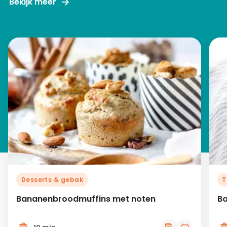
Bekijk meer
Desserts & gebak
T
Bananenbroodmuffins met noten
Ba