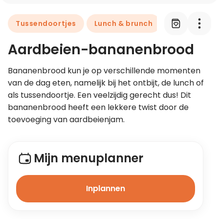
Tussendoortjes
Lunch & brunch
Ontbijt
Leer koken als een chef
Aardbeien-bananenbrood
Kooktips & blogs
Bananenbrood kun je op verschillende momenten 
van de dag eten, namelijk bij het ontbijt, de lunch of 
als tussendoortje. Een veelzijdig gerecht dus! Dit 
bananenbrood heeft een lekkere twist door de 
toevoeging van aardbeienjam.
Mijn menuplanner
Inplannen