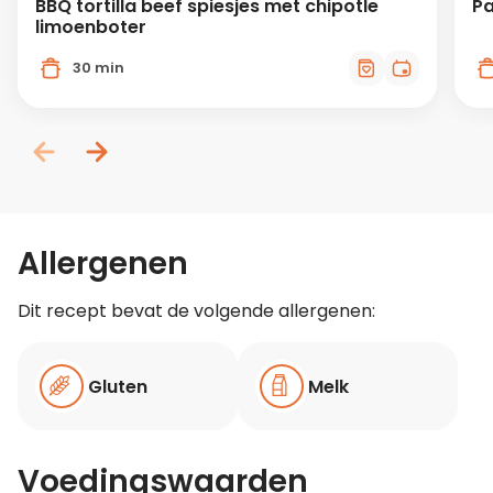
BBQ tortilla beef spiesjes met chipotle
Pa
limoenboter
30 min
Allergenen
Dit recept bevat de volgende allergenen:
Gluten
Melk
Voedingswaarden