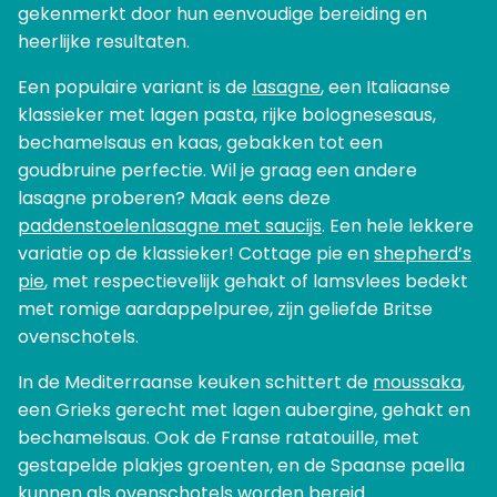
gekenmerkt door hun eenvoudige bereiding en
heerlijke resultaten.
Een populaire variant is de
lasagne
, een Italiaanse
klassieker met lagen pasta, rijke bolognesesaus,
bechamelsaus en kaas, gebakken tot een
goudbruine perfectie. Wil je graag een andere
lasagne proberen? Maak eens deze
paddenstoelenlasagne met saucijs
. Een hele lekkere
variatie op de klassieker! Cottage pie en
shepherd’s
pie
, met respectievelijk gehakt of lamsvlees bedekt
met romige aardappelpuree, zijn geliefde Britse
ovenschotels.
In de Mediterraanse keuken schittert de
moussaka
,
een Grieks gerecht met lagen aubergine, gehakt en
bechamelsaus. Ook de Franse ratatouille, met
gestapelde plakjes groenten, en de Spaanse paella
kunnen als ovenschotels worden bereid.