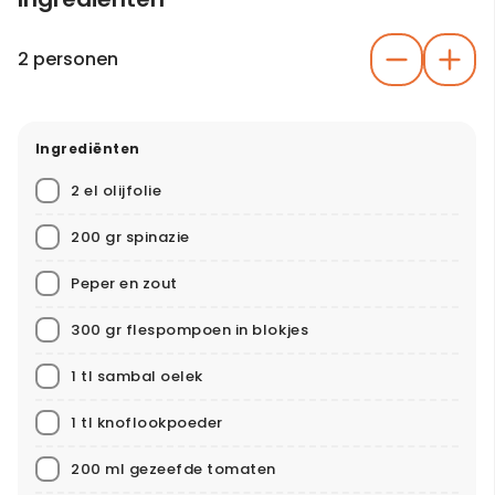
2 personen
Ingrediënten
2 el olijfolie
200 gr spinazie
Peper en zout
300 gr flespompoen in blokjes
1 tl sambal oelek
1 tl knoflookpoeder
200 ml gezeefde tomaten