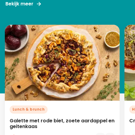
Bekijk meer
Lunch & brunch
H
Galette met rode biet, zoete aardappel en
Cr
geitenkaas