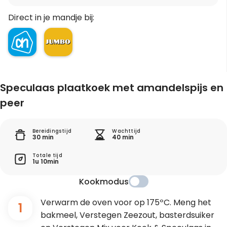
Direct in je mandje bij:
Speculaas plaatkoek met amandelspijs en
peer
Bereidingstijd
Wachttijd
30 min
40 min
Totale tijd
1u 10min
Kookmodus
Verwarm de oven voor op 175ºC. Meng het
1
bakmeel, Verstegen Zeezout, basterdsuiker