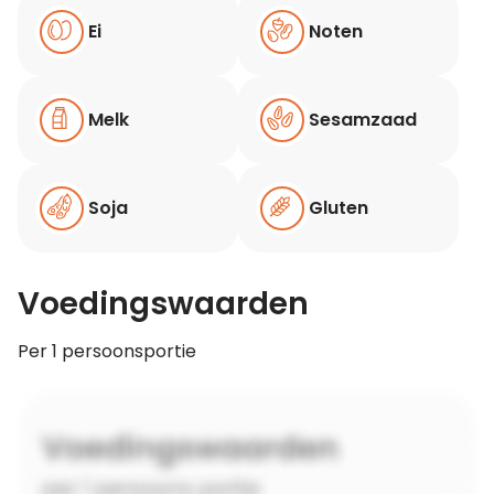
Ei
Noten
Melk
Sesamzaad
Soja
Gluten
Voedingswaarden
Per 1 persoonsportie