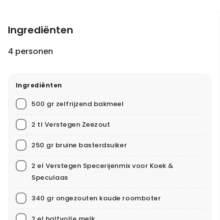
Ingrediënten
4 personen
Ingrediënten
500 gr zelfrijzend bakmeel
2 tl Verstegen Zeezout
250 gr bruine basterdsuiker
2 el Verstegen Specerijenmix voor Koek &
Speculaas
340 gr ongezouten koude roomboter
2 el halfvolle melk