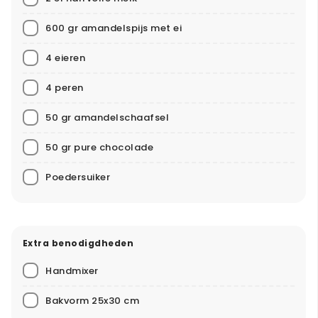
600 gr amandelspijs met ei
4 eieren
4 peren
50 gr amandelschaafsel
50 gr pure chocolade
Poedersuiker
Extra benodigdheden
Handmixer
Bakvorm 25x30 cm