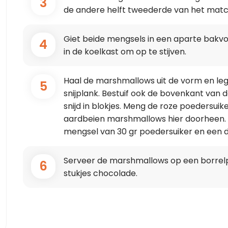
3
de andere helft tweederde van het matc
Giet beide mengsels in een aparte bakvor
4
in de koelkast om op te stijven.
Haal de marshmallows uit de vorm en le
5
snijplank. Bestuif ook de bovenkant va
snijd in blokjes. Meng de roze poedersui
aardbeien marshmallows hier doorheen.
mengsel van 30 gr poedersuiker en een
Serveer de marshmallows op een borrelp
6
stukjes chocolade.