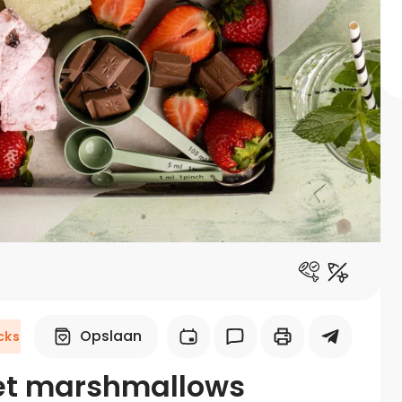
Midden-Oosters
Kooktips & blogs
Leer koken als een chef
Kooktips & blogs
Opslaan
cks
met marshmallows