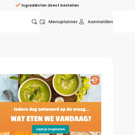
Ingrediënten direct bestellen
Menuplanner
Aanmelden
Favorieten
Mexicaans
Grieks
Mediterraans
Spaans
Hol
ij?
Wat eten we vandaag?
ners
Gezonde recepten
rken
Recepten avondeten
g?
Makkelijke recepten
ef
Vegetarische recepten