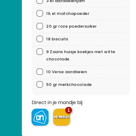
3 el aardbeienjam
1½ el matchapoeder
20 gr roze poedersuiker
18 biscuits
9 Zaans huisje koekjes met witte
chocolade
10 Verse aardbeien
50 gr melkchocolade
Direct in je mandje bij:
1