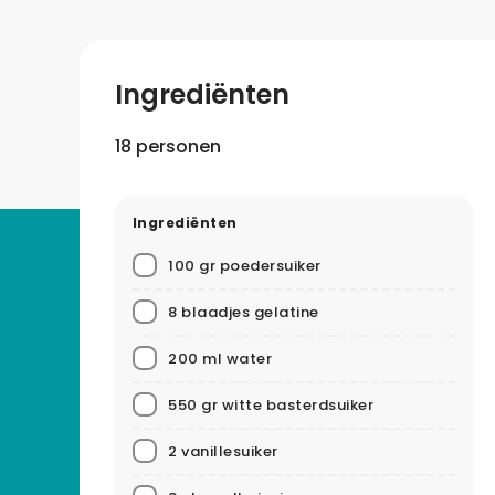
Ingrediënten
18 personen
Ingrediënten
100 gr poedersuiker
8 blaadjes gelatine
200 ml water
550 gr witte basterdsuiker
2 vanillesuiker