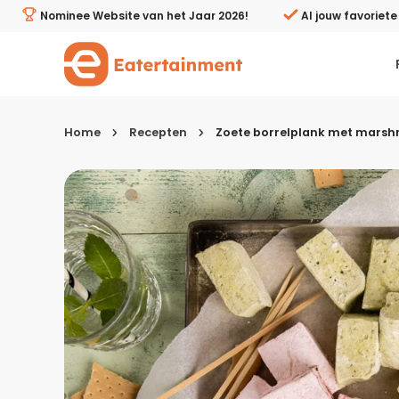
Zoete borrelplank met marshmallows - Eatertainment
Nominee Website van het Jaar 2026!
Al jouw favoriet
Home
Recepten
Zoete borrelplank met mars
Kies je menugang
Ontbijt
Lunch & brunch
Tussendoortjes
Voor- & tussengerechten
Recepten avondeten