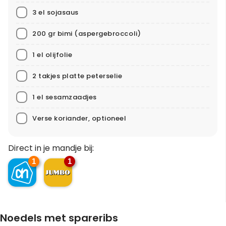
3 el sojasaus
200 gr bimi (aspergebroccoli)
1 el olijfolie
2 takjes platte peterselie
1 el sesamzaadjes
Verse koriander, optioneel
Direct in je mandje bij:
1
1
Noedels met spareribs