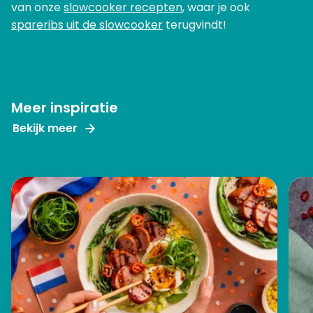
van onze
slowcooker recepten
, waar je ook
spareribs uit de slowcooker
terugvindt!
Meer inspiratie
Bekijk meer