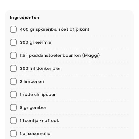
Ingrediënten
400 gr spareribs, zoet of pikant
300 gr eiermie
1.5 l paddenstoelenbouillon
(Maggi)
300 ml donker bier
2 limoenen
1 rode chilipeper
8 gr gember
1 teentje knoflook
1 el sesamolie