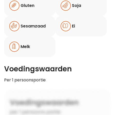
Gluten
Soja
Sesamzaad
Ei
Melk
Voedingswaarden
Per 1 persoonsportie