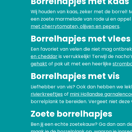
Borrelhapjes met kaas
Wij houden van kaas, zeker met de borrel!
een zoete marmelade van rode ui en appel
met cherrytomaten, olijven en pepers
.
Borrelhapjes met vlees
Een favoriet van velen die niet mag ontbre
en cheddar
is verrukkelijk! Terwijl de nach
gehakt
of pak uit met een heerlijke
strombol
Borrelhapjes met vis
Liefhebber van vis? Ook dan hebben we lekk
rivierkreeftjes
of
mini Hollandse garnalencoc
borrelplank te bereiden. Vergeet niet deze 
Zoete borrelhapjes
Ben jij een echte zoetekauw? Ga dan aan de
maak je de borrelplank op, waarna je ingred