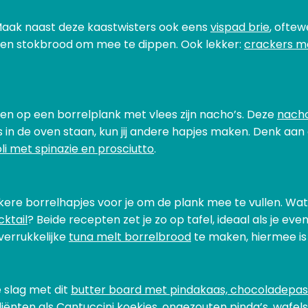
 Maak naast deze kaastwisters ook eens
vispad brie
, oftew
 en stokbrood om mee te dippen. Ook lekker:
crackers m
ken op een borrelplank met vlees zijn nacho’s. Deze
nacho
o’s in de oven staan, kun jij andere hapjes maken. Denk aa
i met spinazie en prosciutto
.
ere borrelhapjes voor je om de plank mee te vullen. Wat 
ktail
? Beide recepten zet je zo op tafel, ideaal als je ev
verrukkelijke
tuna melt borrelbrood
te maken, hiermee is
 slag met dit
butter board met pindakaas, chocoladepas
iënten als Cantuccini koekjes, ongezouten pinda’s, wafels