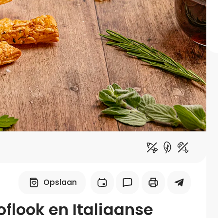
Midden-Oosters
Kooktips & blogs
Leer koken als een chef
Kooktips & blogs
Opslaan
flook en Italiaanse