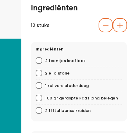
Ingrediënten
12 stuks
Ingrediënten
2 teentjes knoflook
2 el olijfolie
1 rol vers bladerdeeg
100 gr geraspte kaas jong belegen
2 tl Italiaanse kruiden