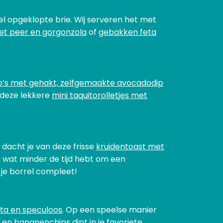
el opgeklopte brie. Wij serveren het met
et peer en gorgonzola
of
gebakken feta
’s met gehakt, zelfgemaakte avocadodip
n deze lekkere
mini taquitorolletjes met
dacht je van deze frisse
kruidentoast met
en wat minder de tijd hebt om een
 je borrel compleet!
ta en speculoos
. Op een speelse manier
 en bananenchips dipt in je favoriete