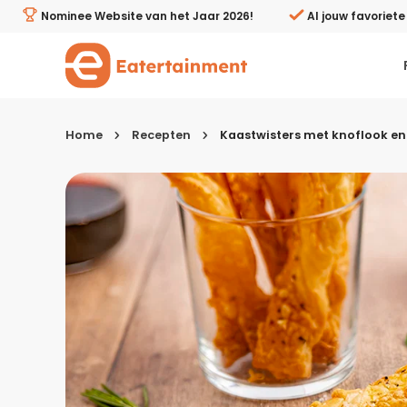
Kaastwisters met knoflook en Italiaanse kruiden - Eater
Nominee Website van het Jaar 2026!
Al jouw favoriet
Home
Recepten
Kaastwisters met knoflook en 
Kies je menugang
Ontbijt
Lunch & brunch
Tussendoortjes
Voor- & tussengerechten
Recepten avondeten