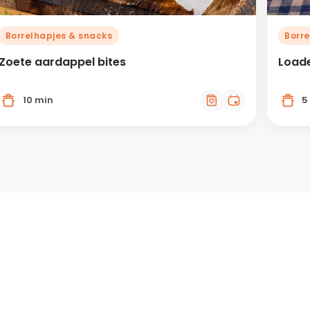
Borrelhapjes & snacks
Borre
Zoete aardappel bites
Loade
10 min
5