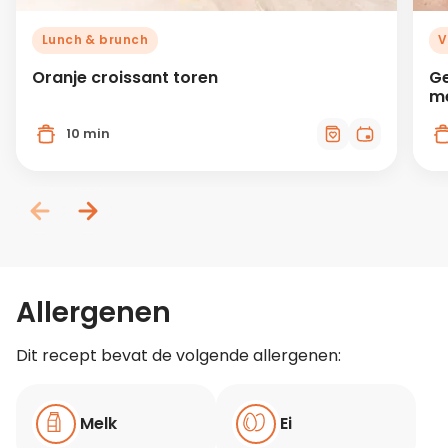
Lunch & brunch
V
Oranje croissant toren
Ge
me
10 min
Allergenen
Dit recept bevat de volgende allergenen:
Melk
Ei