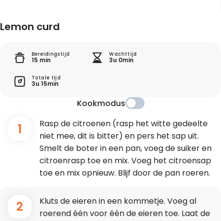
Lemon curd
Bereidingstijd
Wachttijd
15 min
3u 0min
Totale tijd
3u 15min
Kookmodus
Rasp de citroenen (rasp het witte gedeelte
1
niet mee, dit is bitter) en pers het sap uit.
Smelt de boter in een pan, voeg de suiker en
citroenrasp toe en mix. Voeg het citroensap
toe en mix opnieuw. Blijf door de pan roeren.
Kluts de eieren in een kommetje. Voeg al
2
roerend één voor één de eieren toe. Laat de