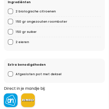
Ingrediënten
2 biologische citroenen
150 gr ongezouten roomboter
150 gr suiker
2 eieren
Extra benodigdheden
Afgesloten pot met deksel
Direct in je mandje bij: