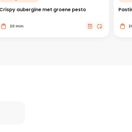
Crispy aubergine met groene pesto
Pasti
20 min
2