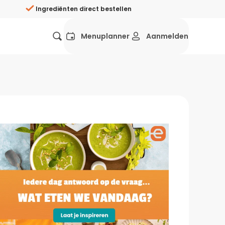
Ingrediënten direct bestellen
Menuplanner
Aanmelden
Favorieten
Mexicaans
Grieks
Mediterraans
Spaans
Hol
ij?
Wat eten we vandaag?
ners
Gezonde recepten
rken
Recepten avondeten
g?
Makkelijke recepten
ef
Vegetarische recepten