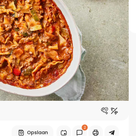
Midden-Oosters
Kooktips & blogs
Leer koken als een chef
Kooktips & blogs
2
Opslaan