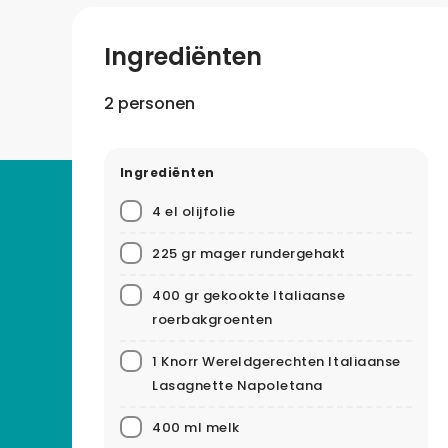
Ingrediënten
2 personen
Ingrediënten
4 el olijfolie
225 gr mager rundergehakt
400 gr gekookte Italiaanse
roerbakgroenten
1 Knorr Wereldgerechten Italiaanse
Lasagnette Napoletana
400 ml melk