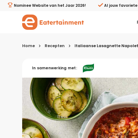
Italiaanse Lasagnette Napoletana - Eatertainment
Nominee Website van het Jaar 2026!
Al jouw favoriet
Home
Recepten
Italiaanse Lasagnette Napole
Kies je menugang
In samenwerking met:
Ontbijt
Lunch & brunch
Tussendoortjes
Voor- & tussengerechten
Recepten avondeten