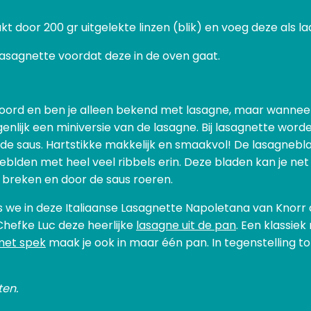
 door 200 gr uitgelekte linzen (blik) en voeg deze als laa
 lasagnette voordat deze in de oven gaat.
hoord en ben je alleen bekend met lasagne, maar wanneer
genlijk een miniversie van de lasagne. Bij lasagnette wo
 de saus. Hartstikke makkelijk en smaakvol! De lasagnebla
blden met heel veel ribbels erin. Deze bladen kan je net 
 breken en door de saus roeren.
ls we in deze Italiaanse Lasagnette Napoletana van Knorr
Chefke Luc deze heerlijke
lasagne uit de pan
. Een klassie
met spek
maak je ook in maar één pan. In tegenstelling t
ten.