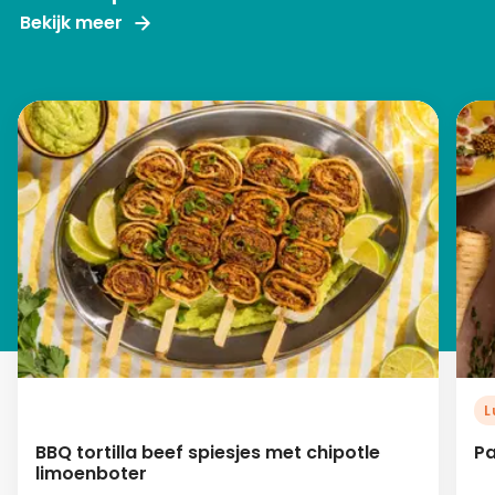
Bekijk meer
L
BBQ tortilla beef spiesjes met chipotle
Pa
limoenboter