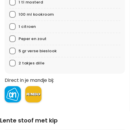
1 tl mosterd
100 ml kookroom
1 citroen
Peper en zout
5 gr verse bieslook
2 takjes dille
Direct in je mandje bij:
Lente stoof met kip