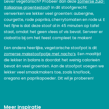
Liever vegetarisch? Probeer dan deze
zomerse Zuid-
Italiaanse groentestoof
! In dit stoofgerecht
verwerken we lekker veel groenten: aubergine,
courgette, rode paprika, cherrytomaten en rode ui. E
het fijne is dat deze stoof al in 45 minuten op tafel
staat, omdat het geen vlees of vis bevat. Serveer er
ciabatta bij om het feest compleet te maken!
Een andere heerlijke, vegetarische stoofpot is dit
zomerse maisstoofpotje met nacho’s
. Een maaltijd
die lekker in balans is doordat het weinig calorieën
bevat én veel groenten. Aan de stoofpot voegen we
lekker veel smaakmakers toe, zoals knoflook,
oregano en paprikapoeder. Dit wil je proberen!
Meer inspiratie